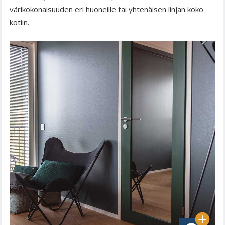
värikokonaisuuden eri huoneille tai yhtenäisen linjan koko
kotiin.