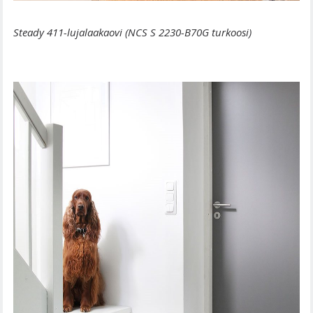
Steady 411-lujalaakaovi (NCS S 2230-B70G turkoosi)