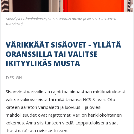
Steady 411-lujalaakaovi (NCS S 9000-N musta ja NCS S 1281-Y81R
punainen)
VÄRIKKÄÄT SISÄOVET - YLLÄTÄ
ORANSSILLA TAI VALITSE
IKITYYLIKÄS MUSTA
DESIGN
Sisäoviesi värivalintaa rajoittaa ainoastaan mielikuvituksesi;
valitse vakioväreistä tai mikä tahansa NCS S -väri. Ota
käteen ääretön väripaletti ja luovuus - ja oviesi
mahdollisuudet ovat rajattomat. Väri on henkilökohtainen
kokemus. Anna siis tunteen viedä. Lopputuloksena saat
itsesi näköisen ovisisustuksen.