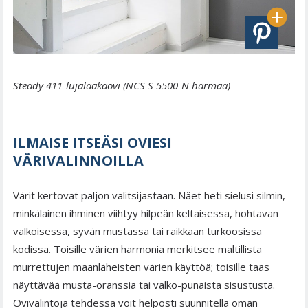
Steady 411-lujalaakaovi (NCS S 5500-N harmaa)
ILMAISE ITSEÄSI OVIESI
VÄRIVALINNOILLA
Värit kertovat paljon valitsijastaan. Näet heti sielusi silmin,
minkälainen ihminen viihtyy hilpeän keltaisessa, hohtavan
valkoisessa, syvän mustassa tai raikkaan turkoosissa
kodissa. Toisille värien harmonia merkitsee maltillista
murrettujen maanläheisten värien käyttöä; toisille taas
näyttävää musta-oranssia tai valko-punaista sisustusta.
Ovivalintoja tehdessä voit helposti suunnitella oman