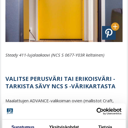
Steady 411-lujalaakaovi (NCS S 0677-Y03R keltainen)
VALITSE PERUSVÄRI TAI ERIKOISVÄRI -
TARKISTA SÄVY NCS S -VÄRIKARTASTA
Maalattujen ADVANCE-valikoiman ovien (mallistot Craft,
Steady, Stable, Unique, Fire ja Sound) väri on valittavissa
vakio- ja perusväreistä: vakiovalkoinen, puhtaanvalkoinen,
valkoinen, musta, harmaa, tummanharmaa tai
Suostumus
Yksityiskohdat
Tietoja