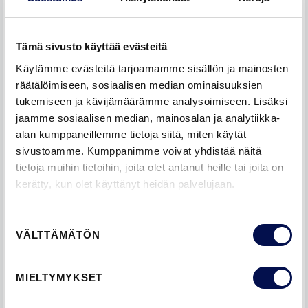
helmenharmaa. Voit myös määritellä väriksi minkä tahansa
NCS S -sävyn. NCS S -värijärjestelmä mahdollistaa ovien
sävyttämisen tuhansiin eri väreihin. NCS S -värikarttoja saa
Tämä sivusto käyttää evästeitä
rautakaupoista. Värisävyt voivat näyttää erilaisilta näytöltä
Käytämme evästeitä tarjoamamme sisällön ja mainosten
tai painetuista esitteistä katsottaessa. Valitse aina
räätälöimiseen, sosiaalisen median ominaisuuksien
lopullinen väri NCS S -värikartasta siinä ympäristössä ja
tukemiseen ja kävijämäärämme analysoimiseen. Lisäksi
niissä olosuhteissa, joihin väri valitaan.
jaamme sosiaalisen median, mainosalan ja analytiikka-
alan kumppaneillemme tietoja siitä, miten käytät
sivustoamme. Kumppanimme voivat yhdistää näitä
tietoja muihin tietoihin, joita olet antanut heille tai joita on
kerätty, kun olet käyttänyt heidän palvelujaan.
Suostumuksen
VÄLTTÄMÄTÖN
valinta
MIELTYMYKSET