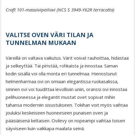
Craft 101-massiivipeiliovi (NCS S 3949-Y62R terracotta)
VALITSE OVEN VÄRI TILAN JA
TUNNELMAN MUKAAN
Väreillä on valtava vaikutus. Värit voivat rauhoittaa, hidastaa
ja selkeyttää. Tai piristää, rohkaista ja innostaa. Saman
kodin sisällä voi olla monta eri tunnelmaa. Hienostunut
helmenharmaa ovi on omiaan elegantissa ruokasalissa,
sininen ovi voi tuudittaa levollisiin uniin, oranssi ovi innostaa
pelihuoneessa ja elegantit mustat ovet sopivat mihin
tahansa moderniin sisustukseen. Tokihan voit myös vaihtaa
jouluksi keskeiseen huoneeseen punaisen oven ja
pääsiäisenä keltaisen. Ovilevy on nopeampi vaihtaa toisen
säyviseen kuin vaikkapa maalata seinä.