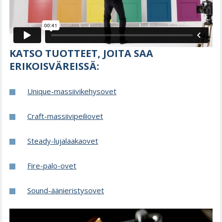
KATSO TUOTTEET, JOITA SAA
ERIKOISVÄREISSÄ:
Unique-massiivikehysovet
Craft-massiivipeiliovet
Steady-lujalaakaovet
Fire-palo-ovet
Sound-äänieristysovet