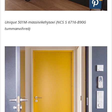
Unique 501M-massiivikehysovi (NCS S 6716-B90G
tummanvihreä)