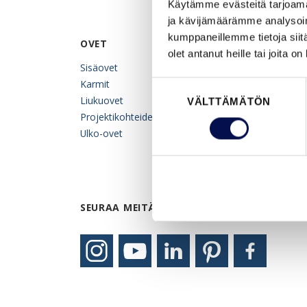
Käytämme evästeitä tarjoama
ja kävijämäärämme analysoim
kumppaneillemme tietoja siitä
OVET
INSPIRAATIO
olet antanut heille tai joita o
Sisäovet
Oviesite
Karmit
Kuvagalleria
Suostumuksen
Liukuovet
Inspiraatioblogi
VÄLTTÄMÄTÖN
valinta
Projektikohteiden ovet
Referenssit
Ulko-ovet
SEURAA MEITÄ