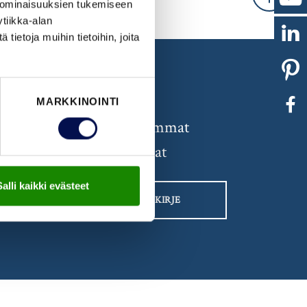
Takaisin
 ominaisuuksien tukemiseen
tiikka-alan
ietoja muihin tietoihin, joita
UUTISKIRJE
MARKKINOINTI
Ota vastaan uusimmat
uutiset ja ovi-ideat
Salli kaikki evästeet
TILAA UUTISKIRJE