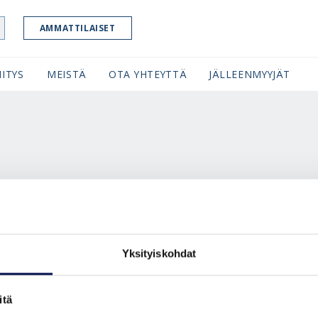
AMMATTILAISET
ITYS
MEISTÄ
OTA YHTEYTTÄ
JÄLLEENMYYJÄT
EHTOJA JA YRITÄ UUDELLEEN.
Yksityiskohdat
itä