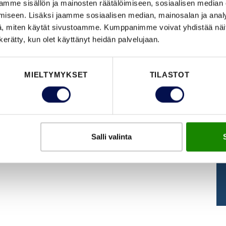
mme sisällön ja mainosten räätälöimiseen, sosiaalisen median
iseen. Lisäksi jaamme sosiaalisen median, mainosalan ja analy
, miten käytät sivustoamme. Kumppanimme voivat yhdistää näitä t
OHJEET
JELD-WEN
n kerätty, kun olet käyttänyt heidän palvelujaan.
Latauskeskus
Ota yhteyttä
BIM-objektit
Jälleenmyyjät
UKK
Tietosuojakäytäntö
MIELTYMYKSET
TILASTOT
Oven valintaopas
Evästekäytäntö
RT-kortti
Medialle
Ovien mitoitus
Salli valinta