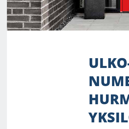
ULKO
NUME
HURM
YKSI