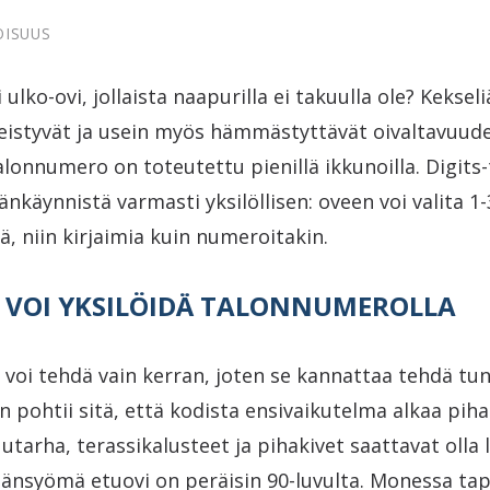
OISUUS
 ulko-ovi, jollaista naapurilla ei takuulla ole? Keksel
leistyvät ja usein myös hämmästyttävät oivaltavuude
alonnumero on toteutettu pienillä ikkunoilla. Digits-t
änkäynnistä varmasti yksilöllisen: oveen voi valita 1-
, niin kirjaimia kuin numeroitakin.
 VOI YKSILÖIDÄ TALONNUMEROLLA
voi tehdä vain kerran, joten se kannattaa tehdä tunne
 pohtii sitä, että kodista ensivaikutelma alkaa pihapi
utarha, terassikalusteet ja pihakivet saattavat olla
äänsyömä etuovi on peräisin 90-luvulta. Monessa ta