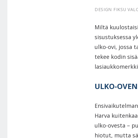
DESIGN FIKSU VAL
Miltä kuulostaisi
sisustuksessa y
ulko-ovi, jossa t
tekee kodin sisä
lasiaukkomerkkiä
ULKO-OVEN
Ensivaikutelman 
Harva kuitenkaan
ulko-ovesta – pu
hiotut, mutta s