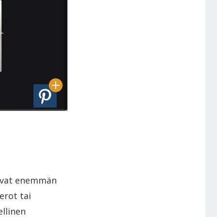
 ovat enemmän
erot tai
ellinen