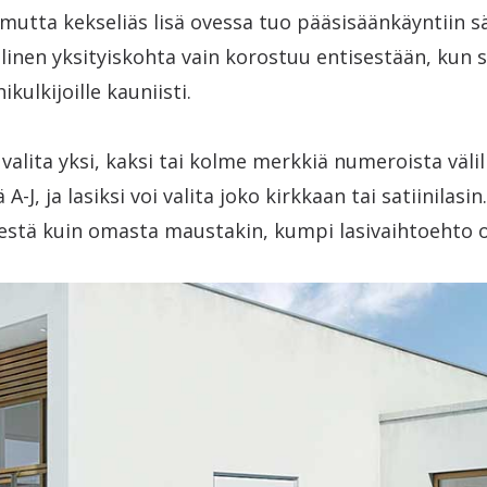
 mutta kekseliäs lisä ovessa tuo pääsisäänkäyntiin s
linen yksityiskohta vain korostuu entisestään, kun s
ikulkijoille kauniisti.
valita yksi, kaksi tai kolme merkkiä numeroista välill
ä A-J, ja lasiksi voi valita joko kirkkaan tai satiinilasi
isestä kuin omasta maustakin, kumpi lasivaihtoehto 