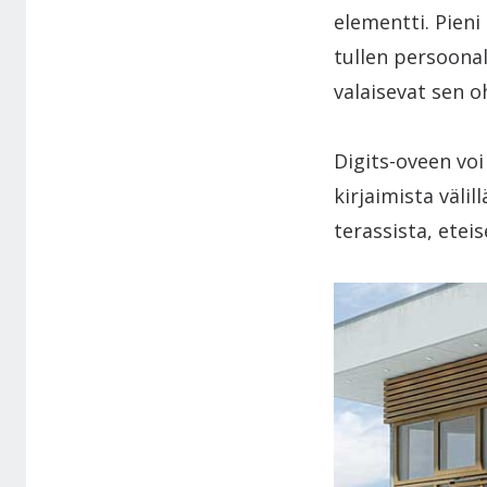
elementti. Pieni
tullen persoonal
valaisevat sen oh
Digits-oveen voi 
kirjaimista välill
terassista, ete