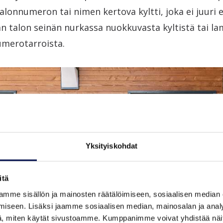
alonnumeron tai nimen kertova kyltti, joka ei juuri 
 talon seinän nurkassa nuokkuvasta kyltistä tai la
umerotarroista.
Yksityiskohdat
itä
mme sisällön ja mainosten räätälöimiseen, sosiaalisen median
iseen. Lisäksi jaamme sosiaalisen median, mainosalan ja analy
, miten käytät sivustoamme. Kumppanimme voivat yhdistää näitä t