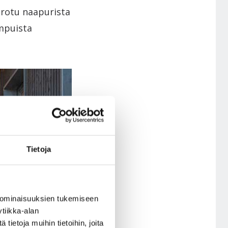
erotu naapurista
mpuista
Tietoja
 ominaisuuksien tukemiseen
tiikka-alan
ietoja muihin tietoihin, joita