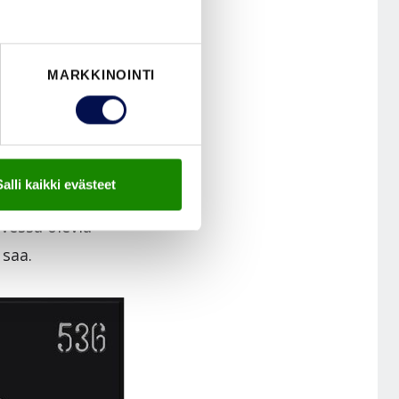
MARKKINOINTI
Salli kaikki evästeet
ikkäällä
ovessa olevia
 saa.