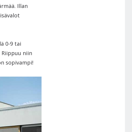
ärmää. Illan
isävalot
ä 0-9 tai
n. Riippuu niin
on sopivampi!