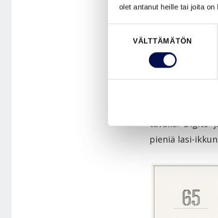
olet antanut heille tai joita o
Suostumuksen
VÄLTTÄMÄTÖN
valinta
Mitäpä jos kylti
tavalla? Digits- 
pieniä lasi-ikku