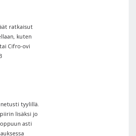
iäät ratkaisut
llaan, kuten
ai Cifro-ovi
3
tusti tyylillä.
irin lisäksi jo
 loppuun asti
pauksessa