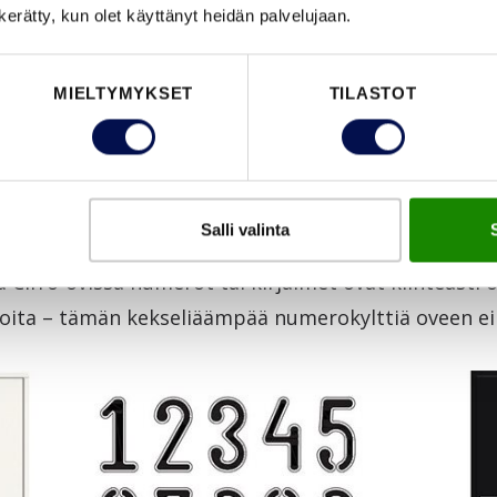
n kerätty, kun olet käyttänyt heidän palvelujaan.
MIELTYMYKSET
TILASTOT
Salli valinta
n sijaan talonnumero olisikin saumaton osa ovea tyyl
ja Cifro-ovissa numerot tai kirjaimet ovat kiinteästi 
noita – tämän kekseliäämpää numerokylttiä oveen ei