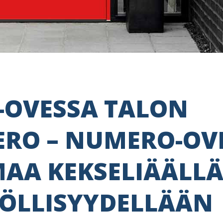
-OVESSA TALON
RO – NUMERO-OV
AA KEKSELIÄÄLL
LÖLLISYYDELLÄÄN