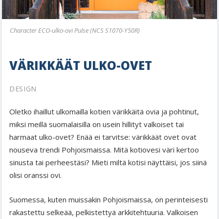
Character ECO-ulko-ovi Pulse (NCS S1070-Y50R)
VÄRIKKÄÄT ULKO-OVET
DESIGN
Oletko ihaillut ulkomailla kotien värikkäitä ovia ja pohtinut,
miksi meillä suomalaisilla on usein hillityt valkoiset tai
harmaat ulko-ovet? Enää ei tarvitse: värikkäät ovet ovat
nouseva trendi Pohjoismaissa. Mitä kotiovesi väri kertoo
sinusta tai perheestäsi? Mieti miltä kotisi näyttäisi, jos siinä
olisi oranssi ovi.
Suomessa, kuten muissakin Pohjoismaissa, on perinteisesti
rakastettu selkeää, pelkistettyä arkkitehtuuria. Valkoisen