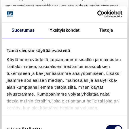
muun mielestä trendikkäitä. Jos siis aidosti pidät sinisestä
tai harmaasta, älä valitse punaista tai keltaista”, L’Orange
sanoo.
Suostumus
Yksityiskohdat
Tietoja
Tämä sivusto käyttää evästeitä
Käytämme evästeitä tarjoamamme sisällön ja mainosten
räätälöimiseen, sosiaalisen median ominaisuuksien
tukemiseen ja kävijämäärämme analysoimiseen. Lisäksi
jaamme sosiaalisen median, mainosalan ja analytiikka-
alan kumppaneillemme tietoja siitä, miten käytät
sivustoamme. Kumppanimme voivat yhdistää näitä
tietoja muihin tietoihin, joita olet antanut heille tai joita on
kerätty, kun olet käyttänyt heidän palvelujaan.
Suostumuksen