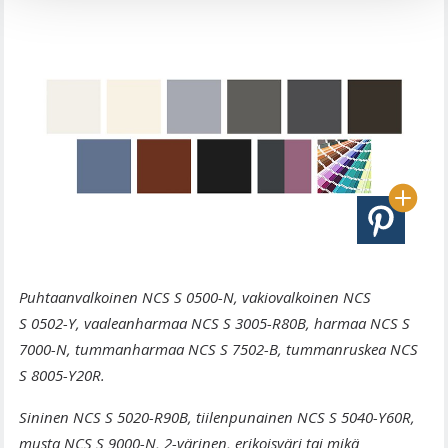
Puhtaanvalkoinen NCS S 0500-N, vakiovalkoinen NCS
S 0502-Y, vaaleanharmaa NCS S 3005-R80B, harmaa NCS S
7000-N, tummanharmaa NCS S 7502-B, tummanruskea NCS
S 8005-Y20R.
Sininen NCS S 5020-R90B, tiilenpunainen NCS S 5040-Y60R,
musta NCS S 9000-N, 2-värinen, erikoisväri tai mikä