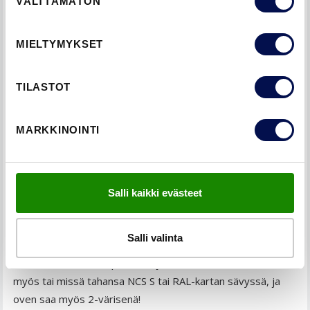
VÄLTTÄMÄTÖN
valinta
MIELTYMYKSET
Function ECO-ulko-ovi Hudson
TILASTOT
MARKKINOINTI
ULKO-OVIEN VAKIOVALKOINEN JA
PERUSVÄRIT
ADVANCE-valikoiman ulko-ovien vakioväri on NCS S 0502-Y,
Salli kaikki evästeet
joka on hieman keltaiseen taittuva, lämpimän valkoinen
sävy. Saatavissa on myös perusvärit: puhtaanvalkoinen,
Salli valinta
musta, tummanharmaa, harmaa, vaaleanharmaa,
tummanruskea, tiilenpunainen ja sininen. Oven voi valita
myös tai missä tahansa NCS S tai RAL-kartan sävyssä, ja
oven saa myös 2-värisenä!