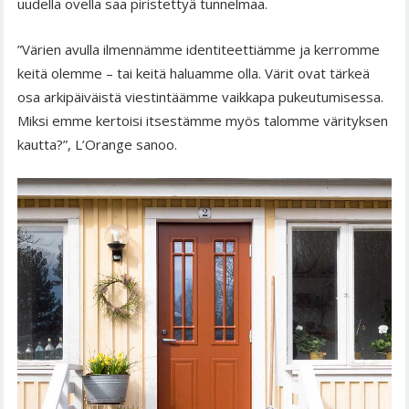
uudella ovella saa piristettyä tunnelmaa.
”Värien avulla ilmennämme identiteettiämme ja kerromme
keitä olemme – tai keitä haluamme olla. Värit ovat tärkeä
osa arkipäiväistä viestintäämme vaikkapa pukeutumisessa.
Miksi emme kertoisi itsestämme myös talomme värityksen
kautta?”, L’Orange sanoo.