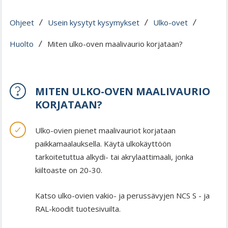
Ohjeet
Usein kysytyt kysymykset
Ulko-ovet
 / 
 / 
 / 
Huolto
Miten ulko-oven maalivaurio korjataan?
 / 
MITEN ULKO-OVEN MAALIVAURIO
KORJATAAN?
Ulko-ovien pienet maalivauriot korjataan
paikkamaalauksella. Käytä ulkokäyttöön
tarkoitetuttua alkydi- tai akrylaattimaali, jonka
kiiltoaste on 20-30.
Katso ulko-ovien vakio- ja perussävyjen NCS S - ja
RAL-koodit tuotesivuilta.