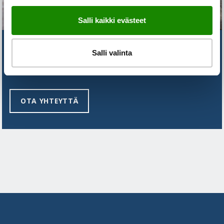
Salli kaikki evästeet
ETKÖ LÖYDÄ VASTAUSTA
Salli valinta
KYSYMYKSEESI?
OTA YHTEYTTÄ