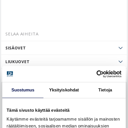
SELAA AIHEITA
SISÄOVET
LIUKUOVET
ULKO-OVET
Suostumus
Yksityiskohdat
Tietoja
Tekniset tiedot
Mitoitus
Tämä sivusto käyttää evästeitä
Asennus
Käytämme evästeitä tarjoamamme sisällön ja mainosten
räätälöimiseen, sosiaalisen median ominaisuuksien