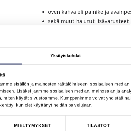
oven kahva eli painike ja avainp
sekä muut halutut lisävarusteet
sähkölukkokoneistus ja -putkitus
Hanki tarvittaessa lisäksi jälleenmyyjäl
peitelistat.
Yksityiskohdat
itä
mme sisällön ja mainosten räätälöimiseen, sosiaalisen median
iseen. Lisäksi jaamme sosiaalisen median, mainosalan ja analy
, miten käytät sivustoamme. Kumppanimme voivat yhdistää näitä t
n kerätty, kun olet käyttänyt heidän palvelujaan.
MIELTYMYKSET
TILASTOT