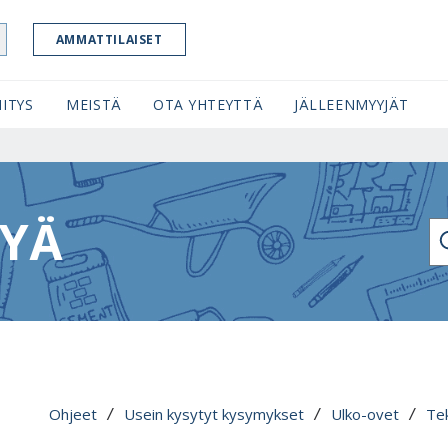
AMMATTILAISET
ITYS
MEISTÄ
OTA YHTEYTTÄ
JÄLLEENMYYJÄT
TYÄ
KI
Ohjeet
Usein kysytyt kysymykset
Ulko-ovet
Tek
 / 
 / 
 / 