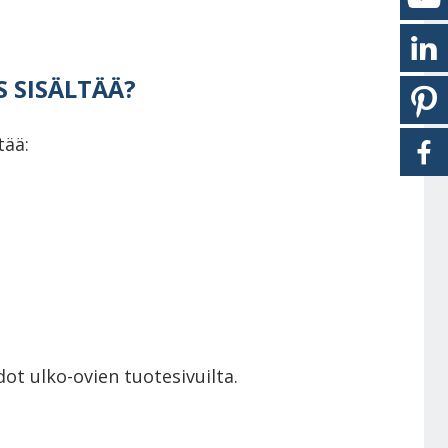
 SISÄLTÄÄ?
tää:
ot ulko-ovien tuotesivuilta.