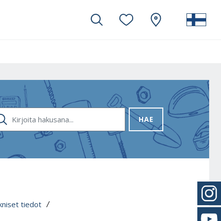
RJOITA HAKUSANA...
HAE
niset tiedot
 / 