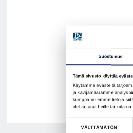
Suostumus
Tämä sivusto käyttää eväste
Käytämme evästeitä tarjoama
ja kävijämäärämme analysoim
kumppaneillemme tietoja siitä
olet antanut heille tai joita o
Suostumuksen
VÄLTTÄMÄTÖN
valinta