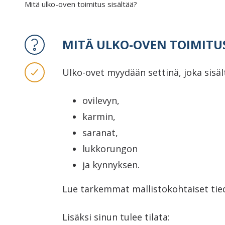
Mitä ulko-oven toimitus sisältää?
MITÄ ULKO-OVEN TOIMITUS
Ulko-ovet myydään settinä, joka sisäl
ovilevyn,
karmin,
saranat,
lukkorungon
ja kynnyksen.
Lue tarkemmat mallistokohtaiset tied
Lisäksi sinun tulee tilata: