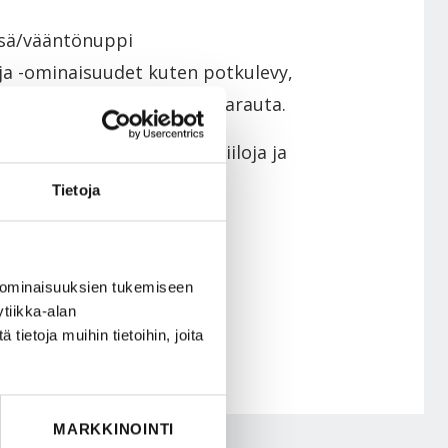
esä/vääntönuppi
 ja -ominaisuudet kuten potkulevy,
, kirjeluukku ja murtosuojarauta.
täsi kiinnitystarvikkeet, kiiloja ja
Tietoja
 ominaisuuksien tukemiseen
tiikka-alan
ietoja muihin tietoihin, joita
MARKKINOINTI