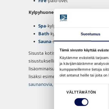
Fire
-palo-ovet
Kylpyhuone ja sauna
Spa
-kylpyhuoneenovet
Bath
-kylpyhuoneenovet
Suostumus
Sauna
-saunanovet
Tämä sivusto käyttää eväste
Sisusta kotisi sisäovilla. Kiinnitä
Käytämme evästeitä tarjoama
sisustuksellisuuden lisäksi huomiota s
ja kävijämäärämme analysoim
lisäominaisuuksiin; tarvitsetko peruss
kumppaneillemme tietoja siitä
olet antanut heille tai joita o
lisäksi esimerkiksi
äänieristysovia
,
liu
saunanovia
,
kylpyhuoneenovia
tai
palo
Suostumuksen
VÄLTTÄMÄTÖN
valinta