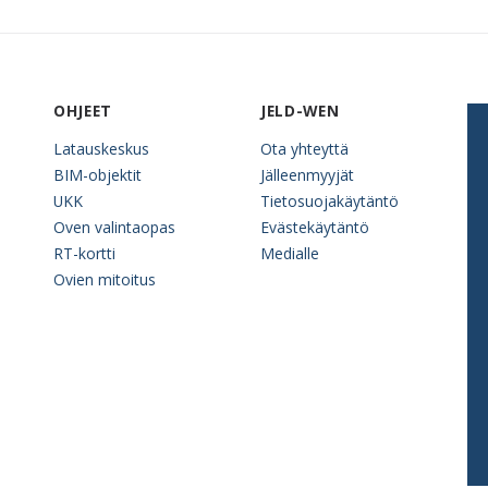
OHJEET
JELD-WEN
Latauskeskus
Ota yhteyttä
BIM-objektit
Jälleenmyyjät
UKK
Tietosuojakäytäntö
Oven valintaopas
Evästekäytäntö
RT-kortti
Medialle
Ovien mitoitus