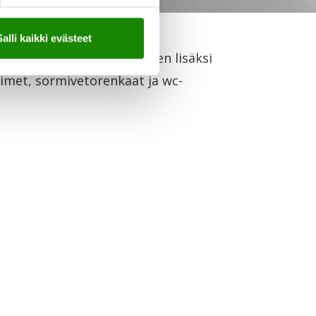
Salli kaikki evästeet
vääntönupit. Liukuovilevyjen lisäksi
timet, sormivetorenkaat ja wc-