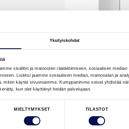
Yksityiskohdat
itä
mme sisällön ja mainosten räätälöimiseen, sosiaalisen median
isäovien
iseen. Lisäksi jaamme sosiaalisen median, mainosalan ja analy
isäovien
, miten käytät sivustoamme. Kumppanimme voivat yhdistää näitä t
n kerätty, kun olet käyttänyt heidän palvelujaan.
kuovia
,
-ovia
.
MIELTYMYKSET
TILASTOT