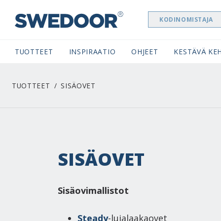
KODINOMISTAJA
SWEDOOR NAVIGATION
TUOTTEET
INSPIRAATIO
OHJEET
KESTÄVÄ KEH
TUOTTEET
SISÄOVET
SISÄOVET
Sisäovimallistot
Steady
-lujalaakaovet