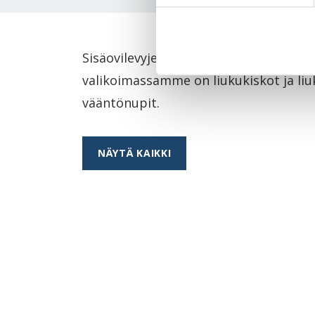
Sisäovilevyjen lisäksi Swedoor tarjoaa
valikoimassamme on liukukiskot ja liu
vääntönupit.
NÄYTÄ KAIKKI