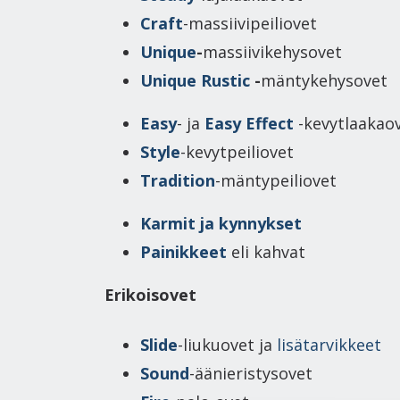
Craft
-massiivipeiliovet
Unique
-
massiivikehysovet
Unique Rustic
-
mäntykehysovet
Easy
- ja
Easy Effect
-kevytlaakao
Style
-kevytpeiliovet
Tradition
-mäntypeiliovet
Karmit ja kynnykset
Painikkeet
eli kahvat
Erikoisovet
Slide
-liukuovet ja
lisätarvikkeet
Sound
-äänieristysovet