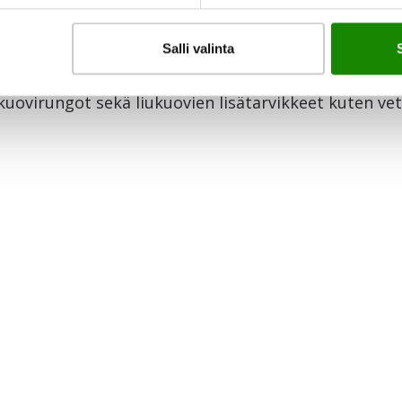
Salli valinta
 sisäoven karmit ja kynnykset sekä painikkeet ja wc-
kuovirungot sekä liukuovien lisätarvikkeet kuten ve