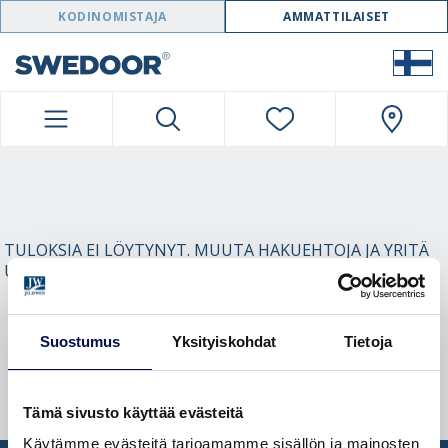
SWEDOOR NAVIGATION
KODINOMISTAJA
AMMATTILAISET
TULOKSIA EI LÖYTYNYT. MUUTA HAKUEHTOJA JA YRITÄ
UUDELLEEN.
Suostumus
Yksityiskohdat
Tietoja
Tämä sivusto käyttää evästeitä
Käytämme evästeitä tarjoamamme sisällön ja mainosten