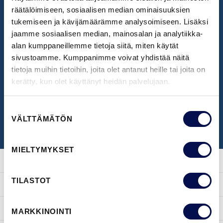
räätälöimiseen, sosiaalisen median ominaisuuksien
tukemiseen ja kävijämäärämme analysoimiseen. Lisäksi
UUTISKIRJE
jaamme sosiaalisen median, mainosalan ja analytiikka-
alan kumppaneillemme tietoja siitä, miten käytät
Ota vastaan uusimmat uutiset ja ovi-ideat
sivustoamme. Kumppanimme voivat yhdistää näitä
tietoja muihin tietoihin, joita olet antanut heille tai joita on
kerätty, kun olet käyttänyt heidän palvelujaan.
TILAA UUTISKIRJE
Suostumuksen
VÄLTTÄMÄTÖN
valinta
MIELTYMYKSET
TILASTOT
OVET
INSPIRAATIO
MARKKINOINTI