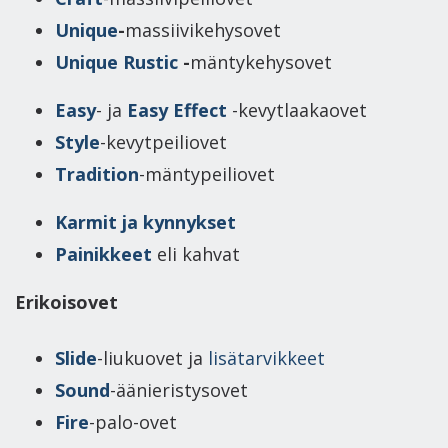
Unique
-
massiivikehysovet
Unique Rustic
-
mäntykehysovet
Easy
- ja
Easy Effect
-kevytlaakaovet
Style
-kevytpeiliovet
Tradition
-mäntypeiliovet
Karmit ja kynnykset
Painikkeet
eli kahvat
Erikoisovet
Slide
-liukuovet ja
lisätarvikkeet
Sound
-äänieristysovet
Fire
-palo-ovet