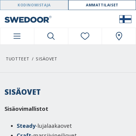
SWEDOOR NAVIGATION
KODINOMISTAJA
AMMATTILAISET
TUOTTEET
SISÄOVET
SISÄOVET
Sisäovimallistot
Steady
-lujalaakaovet
Craft
-massiivipeiliovet