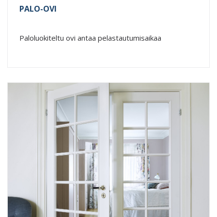
PALO-OVI
Paloluokiteltu ovi antaa pelastautumisaikaa