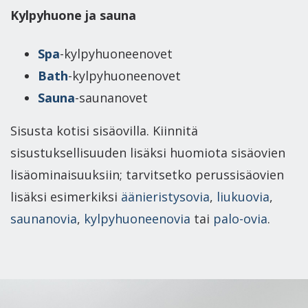
Kylpyhuone ja sauna
Spa
-kylpyhuoneenovet
Bath
-kylpyhuoneenovet
Sauna
-saunanovet
Sisusta kotisi sisäovilla. Kiinnitä
sisustuksellisuuden lisäksi huomiota sisäovien
lisäominaisuuksiin; tarvitsetko perussisäovien
lisäksi esimerkiksi
äänieristysovia
,
liukuovia
,
saunanovia
,
kylpyhuoneenovia
tai
palo-ovia
.