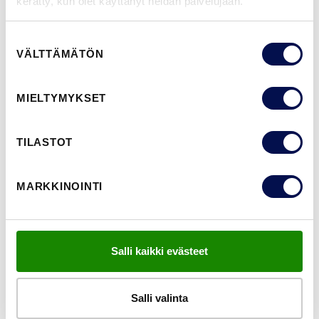
kerätty, kun olet käyttänyt heidän palvelujaan.
Klassisesti muotoillut lasitetut ja umpinaiset sisäovet
Suostumuksen
VÄLTTÄMÄTÖN
valinta
MIELTYMYKSET
TILASTOT
MARKKINOINTI
Salli kaikki evästeet
Salli valinta