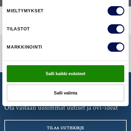
MIELTYMYKSET
TILASTOT
MARKKINOINTI
Salli kaikki evästeet
Salli valinta
UUTISKIRJE
Ota vastaan uusimmat uutiset ja ovi-ideat
TILAA UUTISKIRJE