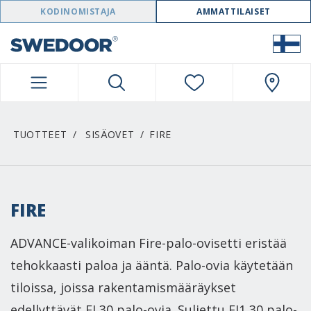
SWEDOOR NAVIGATION
KODINOMISTAJA
AMMATTILAISET
TUOTTEET
SISÄOVET
FIRE
FIRE
ADVANCE-valikoiman Fire-palo-ovisetti eristää
tehokkaasti paloa ja ääntä. Palo-ovia käytetään
tiloissa, joissa rakentamismääräykset
edellyttävät EI 30 palo-ovia. Suljettu EI1 30 palo-