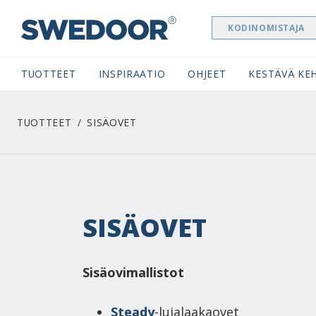
KODINOMISTAJA
SWEDOOR NAVIGATION
TUOTTEET
INSPIRAATIO
OHJEET
KESTÄVÄ KEH
TUOTTEET
SISÄOVET
SISÄOVET
Sisäovimallistot
Steady
-lujalaakaovet