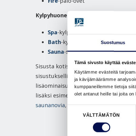
Fire
-palo-ovet
Kylpyhuone ja sauna
Spa
-kylpyhuoneenovet
Bath
-kylpyhuoneenovet
Suostumus
Sauna
-saunanovet
Tämä sivusto käyttää eväste
Sisusta kotisi sisäovilla. Kiinnitä
Käytämme evästeitä tarjoama
sisustuksellisuuden lisäksi huomiota s
ja kävijämäärämme analysoim
lisäominaisuuksiin; tarvitsetko peruss
kumppaneillemme tietoja siitä
olet antanut heille tai joita o
lisäksi esimerkiksi
äänieristysovia
,
liu
saunanovia
,
kylpyhuoneenovia
tai
palo
Suostumuksen
VÄLTTÄMÄTÖN
valinta