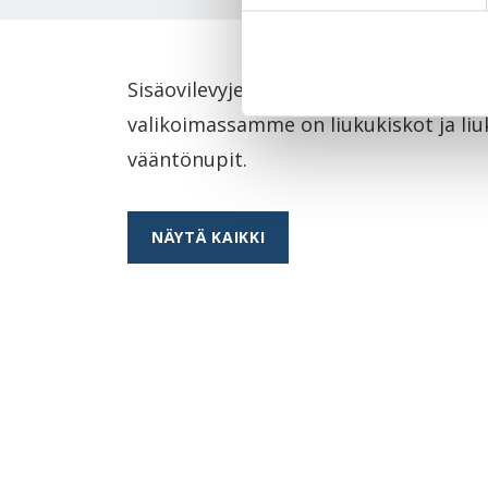
Sisäovilevyjen lisäksi Swedoor tarjoaa
valikoimassamme on liukukiskot ja liu
vääntönupit.
NÄYTÄ KAIKKI