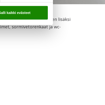
Salli kaikki evästeet
vääntönupit. Liukuovilevyjen lisäksi
timet, sormivetorenkaat ja wc-