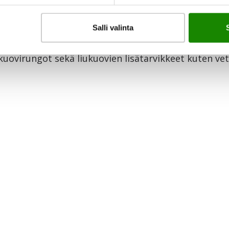
Salli valinta
 sisäoven karmit ja kynnykset sekä painikkeet ja wc-
kuovirungot sekä liukuovien lisätarvikkeet kuten ve