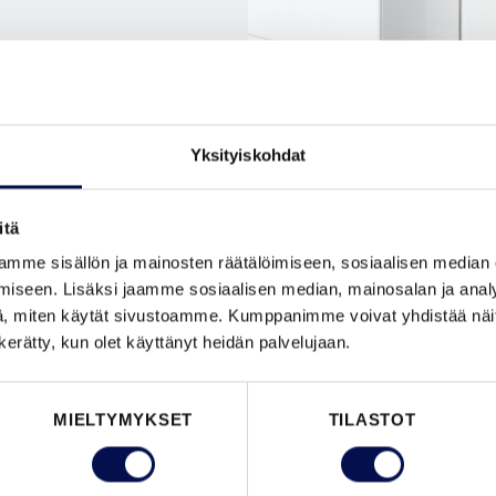
Yksityiskohdat
itä
mme sisällön ja mainosten räätälöimiseen, sosiaalisen median
isäovien
iseen. Lisäksi jaamme sosiaalisen median, mainosalan ja analy
isäovien
, miten käytät sivustoamme. Kumppanimme voivat yhdistää näitä t
n kerätty, kun olet käyttänyt heidän palvelujaan.
kuovia
,
-ovia
.
MIELTYMYKSET
TILASTOT