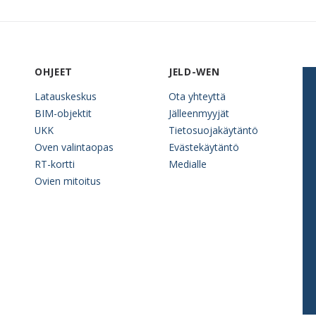
OHJEET
JELD-WEN
Latauskeskus
Ota yhteyttä
BIM-objektit
Jälleenmyyjät
UKK
Tietosuojakäytäntö
Oven valintaopas
Evästekäytäntö
RT-kortti
Medialle
Ovien mitoitus