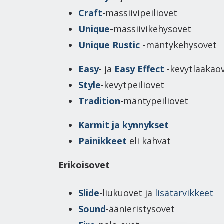
Craft
-massiivipeiliovet
Unique
-
massiivikehysovet
Unique Rustic
-
mäntykehysovet
Easy
- ja
Easy Effect
-kevytlaakao
Style
-kevytpeiliovet
Tradition
-mäntypeiliovet
Karmit ja kynnykset
Painikkeet
eli kahvat
Erikoisovet
Slide
-liukuovet ja
lisätarvikkeet
Sound
-äänieristysovet