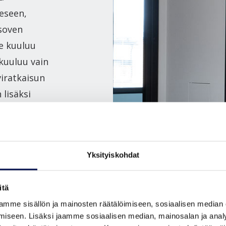
eseen,
ysoven
e kuuluu
kuuluu vain
viratkaisun
 lisäksi
ei ole
lisesti
Yksityiskohdat
painike
.
a olevaan
itä
änieristystä,
mme sisällön ja mainosten räätälöimiseen, sosiaalisen median
iseen. Lisäksi jaamme sosiaalisen median, mainosalan ja analy