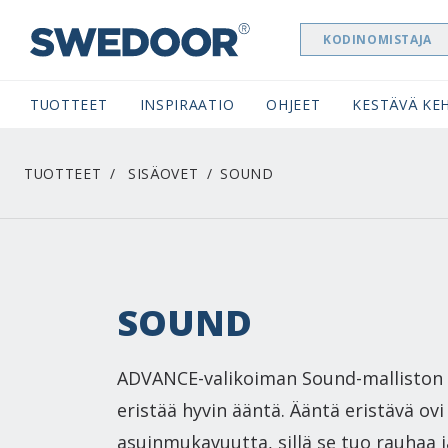
KODINOMISTAJA
SWEDOOR NAVIGATION
TUOTTEET
INSPIRAATIO
OHJEET
KESTÄVÄ KEH
TUOTTEET
SISÄOVET
SOUND
SOUND
ADVANCE-valikoiman Sound-malliston 
eristää hyvin ääntä. Ääntä eristävä ovi 
asuinmukavuutta, sillä se tuo rauhaa j