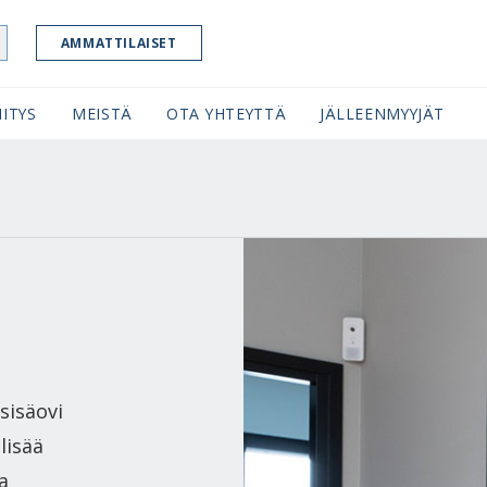
AMMATTILAISET
ITYS
MEISTÄ
OTA YHTEYTTÄ
JÄLLEENMYYJÄT
sisäovi
lisää
a