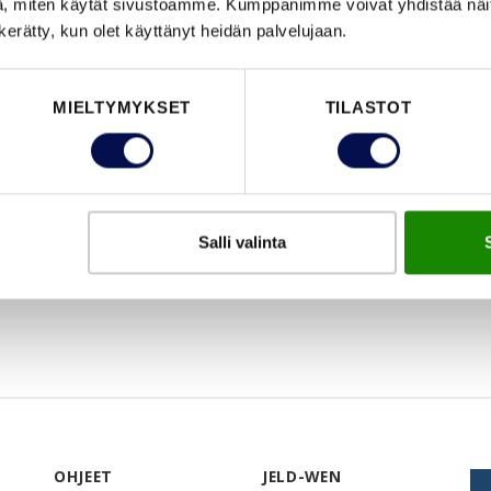
, miten käytät sivustoamme. Kumppanimme voivat yhdistää näitä t
n kerätty, kun olet käyttänyt heidän palvelujaan.
MIELTYMYKSET
TILASTOT
Salli valinta
OHJEET
JELD-WEN