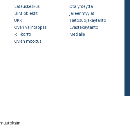
Latauskeskus
Ota yhteyttä
BIM-objektit
Jälleenmyyjät
UKK
Tietosuojakäytäntö
Oven valintaopas
Evästekäytäntö
RT-kortti
Medialle
Ovien mitoitus
muutoksiin