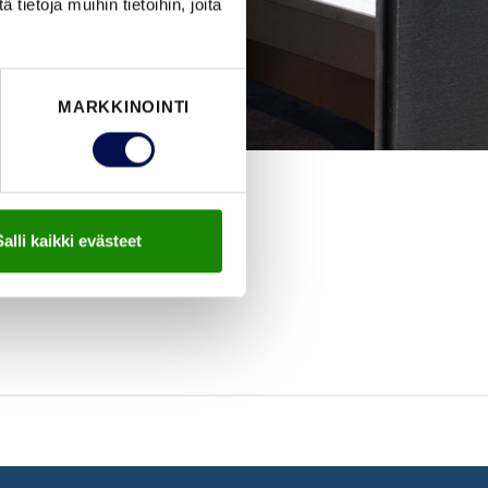
ietoja muihin tietoihin, joita
MARKKINOINTI
Salli kaikki evästeet