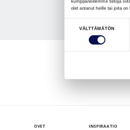
kumppaneillemme tietoja siitä
olet antanut heille tai joita o
Suostumuksen
VÄLTTÄMÄTÖN
valinta
OVET
INSPIRAATIO