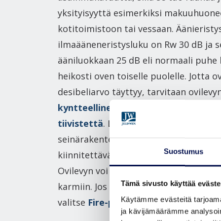
yksityisyyttä esimerkiksi makuuhuone
kotitoimistoon tai vessaan. Äänierist
ilmaääneneristysluku on Rw 30 dB ja s
ääniluokkaan 25 dB eli normaali puhe 
heikosti oven toiselle puolelle. Jotta o
desibeliarvo täyttyy, tarvitaan ovilevyn
kyntteellinen kynnys
ja
karmi, jossa 
tiivistettä
. Lisäksi ovea ympäröivän
seinärakenteen eristykseen on luonnol
Suostumus
kiinnitettävä huomiota. Muista myös
Ovilevyn voi asentaa myös jo olemass
Tämä sivusto käyttää eväste
karmiin. Jos tarvitset tehokkaampaa ä
Käytämme evästeitä tarjoama
valitse
Fire-palo-ovi
.
ja kävijämäärämme analysoim