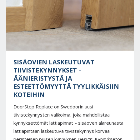
SISÄOVIEN LASKEUTUVAT
TIIVISTEKYNNYKSET –
ÄÄNIERISTYSTÄ JA
ESTEETTÖMYYTTÄ TYYLIKKÄISIIN
KOTEIHIN
DoorStep Replace on Swedoorin uusi
tiivistekynnysten valikoima, joka mahdollistaa
kynnyksettömät lattiapinnat – sisäoven alareunasta
lattiapintaan laskeutuva tiivistekynnys korvaa
perinteisen puisen kynnyksen.Design: Kynnyksetön