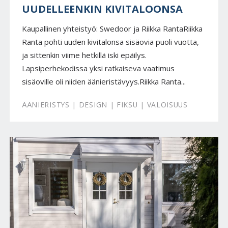
UUDELLEENKIN KIVITALOONSA
Kaupallinen yhteistyö: Swedoor ja Riikka RantaRiikka
Ranta pohti uuden kivitalonsa sisäovia puoli vuotta,
ja sittenkin viime hetkillä iski epäilys.
Lapsiperhekodissa yksi ratkaiseva vaatimus
sisäoville oli niiden äänieristävyys.Riikka Ranta...
ÄÄNIERISTYS | DESIGN | FIKSU | VALOISUUS