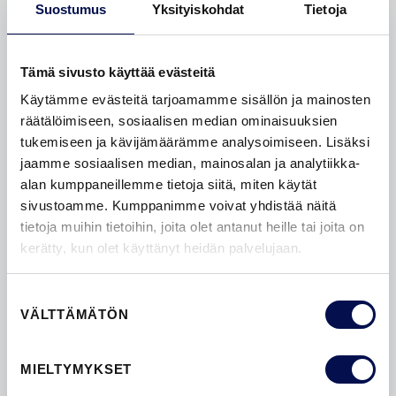
Suostumus
Yksityiskohdat
Tietoja
Tämä sivusto käyttää evästeitä
Käytämme evästeitä tarjoamamme sisällön ja mainosten
räätälöimiseen, sosiaalisen median ominaisuuksien
tukemiseen ja kävijämäärämme analysoimiseen. Lisäksi
RIKU RANTALA VAIHTOI
jaamme sosiaalisen median, mainosalan ja analytiikka-
RAKENNUSMESTARIN TALOON
alan kumppaneillemme tietoja siitä, miten käytät
ENERGIATEHOKKAAT OVET
sivustoamme. Kumppanimme voivat yhdistää näitä
tietoja muihin tietoihin, joita olet antanut heille tai joita on
Kaupallinen yhteistyö: Swedoor ja Riku RantalaRiku
kerätty, kun olet käyttänyt heidän palvelujaan.
Rantala kertoo, että kun nykyinen koti tuli myyntiin
Puistolassa, hän tunnisti sen harvinaiseksi
Suostumuksen
helmeksi.“Myyntiesittelykuvista eivät kaikki varmaan
VÄLTTÄMÄTÖN
valinta
ymmärtäneet rakennuksen potentiaalia...
DESIGN | EKOLOGISUUS | LÄMMÖNERISTYS
MIELTYMYKSET