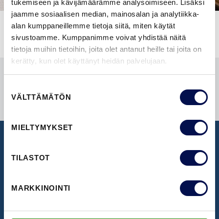
tukemiseen ja kävijämäärämme analysoimiseen. Lisäksi
jaamme sosiaalisen median, mainosalan ja analytiikka-
alan kumppaneillemme tietoja siitä, miten käytät
sivustoamme. Kumppanimme voivat yhdistää näitä
tietoja muihin tietoihin, joita olet antanut heille tai joita on
kerätty, kun olet käyttänyt heidän palvelujaan.
Suostumuksen
VÄLTTÄMÄTÖN
valinta
MIELTYMYKSET
UUTISKIRJE
TILASTOT
Ota vastaan uusimmat uutiset ja ovi-ideat
MARKKINOINTI
TILAA UUTISKIRJE