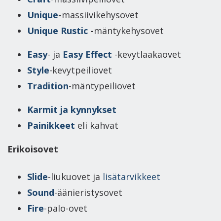
Unique
-
massiivikehysovet
Unique Rustic
-
mäntykehysovet
Easy
- ja
Easy Effect
-kevytlaakaovet
Style
-kevytpeiliovet
Tradition
-mäntypeiliovet
Karmit ja kynnykset
Painikkeet
eli kahvat
Erikoisovet
Slide
-liukuovet ja
lisätarvikkeet
Sound
-äänieristysovet
Fire
-palo-ovet