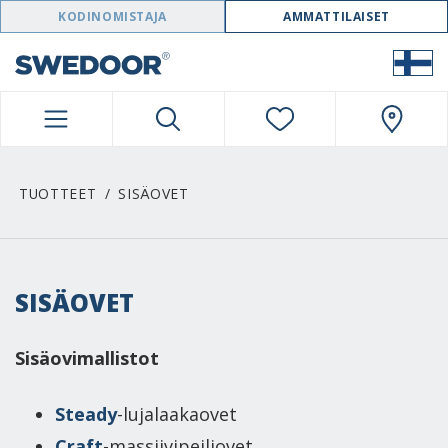
SWEDOOR NAVIGATION
KODINOMISTAJA
AMMATTILAISET
TUOTTEET
SISÄOVET
SISÄOVET
Sisäovimallistot
Steady
-lujalaakaovet
Craft
-massiivipeiliovet