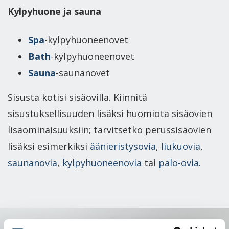
Kylpyhuone ja sauna
Spa
-kylpyhuoneenovet
Bath
-kylpyhuoneenovet
Sauna
-saunanovet
Sisusta kotisi sisäovilla. Kiinnitä
sisustuksellisuuden lisäksi huomiota sisäovien
lisäominaisuuksiin; tarvitsetko perussisäovien
lisäksi esimerkiksi
äänieristysovia
,
liukuovia
,
saunanovia
,
kylpyhuoneenovia
tai
palo-ovia
.