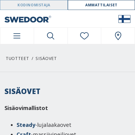
SWEDOOR NAVIGATION
KODINOMISTAJA
AMMATTILAISET
TUOTTEET
SISÄOVET
SISÄOVET
Sisäovimallistot
Steady
-lujalaakaovet
Craft
-massiivipeiliovet