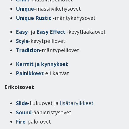
Unique
-
massiivikehysovet
Unique Rustic
-
mäntykehysovet
Easy
- ja
Easy Effect
-kevytlaakaovet
Style
-kevytpeiliovet
Tradition
-mäntypeiliovet
Karmit ja kynnykset
Painikkeet
eli kahvat
Erikoisovet
Slide
-liukuovet ja
lisätarvikkeet
Sound
-äänieristysovet
Fire
-palo-ovet