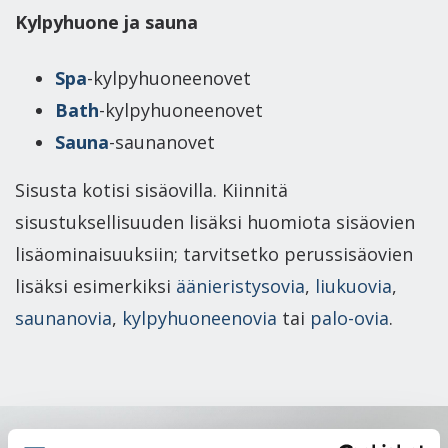
Kylpyhuone ja sauna
Spa
-kylpyhuoneenovet
Bath
-kylpyhuoneenovet
Sauna
-saunanovet
Sisusta kotisi sisäovilla. Kiinnitä
sisustuksellisuuden lisäksi huomiota sisäovien
lisäominaisuuksiin; tarvitsetko perussisäovien
lisäksi esimerkiksi
äänieristysovia
,
liukuovia
,
saunanovia
,
kylpyhuoneenovia
tai
palo-ovia
.