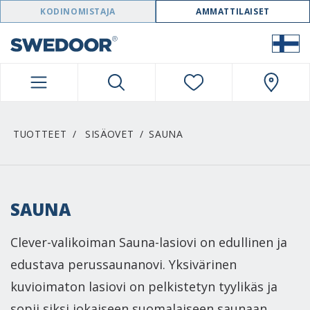
SWEDOOR NAVIGATION
KODINOMISTAJA
AMMATTILAISET
TUOTTEET
SISÄOVET
SAUNA
SAUNA
Clever-valikoiman Sauna-lasiovi on edullinen ja
edustava perussaunanovi. Yksivärinen
kuvioimaton lasiovi on pelkistetyn tyylikäs ja
sopii siksi jokaiseen suomalaiseen saunaan.