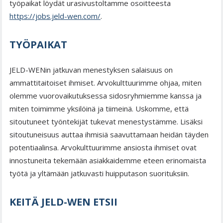
työpaikat löydät urasivustoltamme osoitteesta
https://jobs.jeld-wen.com/
.
TYÖPAIKAT
JELD-WENin jatkuvan menestyksen salaisuus on
ammattitaitoiset ihmiset. Arvokulttuurimme ohjaa, miten
olemme vuorovaikutuksessa sidosryhmiemme kanssa ja
miten toimimme yksilöinä ja tiimeinä. Uskomme, että
sitoutuneet työntekijät tukevat menestystämme. Lisäksi
sitoutuneisuus auttaa ihmisiä saavuttamaan heidän täyden
potentiaalinsa. Arvokulttuurimme ansiosta ihmiset ovat
innostuneita tekemään asiakkaidemme eteen erinomaista
työtä ja yltämään jatkuvasti huipputason suorituksiin.
KEITÄ JELD-WEN ETSII