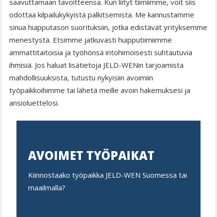
saavuttamaan tavoitteensa. Kun liityt tiimiimme, voit siis
odottaa kilpailukykyistä palkitsemista. Me kannustamme
sinua huipputason suorituksiin, jotka edistävät yrityksemme
menestystä. Etsimme jatkuvasti huipputiimiimme
ammattitaitoisia ja työhönsä intohimoisesti suhtautuvia
ihmisiä. Jos haluat lisätietoja JELD-WENin tarjoamista
mahdollisuuksista, tutustu nykyisiin avoimiin
työpaikkoihimme tai lähetä meille avoin hakemuksesi ja
ansioluettelosi.
AVOIMET TYÖPAIKAT
Kiinnostaako työpaikka JELD-WEN Suomessa tai
maailmalla?