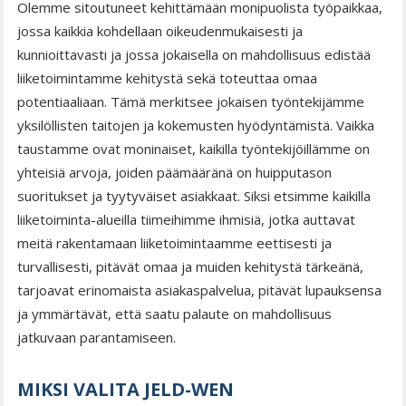
Olemme sitoutuneet kehittämään monipuolista työpaikkaa,
jossa kaikkia kohdellaan oikeudenmukaisesti ja
kunnioittavasti ja jossa jokaisella on mahdollisuus edistää
liiketoimintamme kehitystä sekä toteuttaa omaa
potentiaaliaan. Tämä merkitsee jokaisen työntekijämme
yksilöllisten taitojen ja kokemusten hyödyntämistä. Vaikka
taustamme ovat moninaiset, kaikilla työntekijöillämme on
yhteisiä arvoja, joiden päämääränä on huipputason
suoritukset ja tyytyväiset asiakkaat. Siksi etsimme kaikilla
liiketoiminta-alueilla tiimeihimme ihmisiä, jotka auttavat
meitä rakentamaan liiketoimintaamme eettisesti ja
turvallisesti, pitävät omaa ja muiden kehitystä tärkeänä,
tarjoavat erinomaista asiakaspalvelua, pitävät lupauksensa
ja ymmärtävät, että saatu palaute on mahdollisuus
jatkuvaan parantamiseen.
MIKSI VALITA JELD-WEN