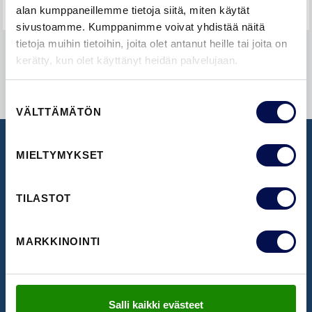
alan kumppaneillemme tietoja siitä, miten käytät
sivustoamme. Kumppanimme voivat yhdistää näitä
tietoja muihin tietoihin, joita olet antanut heille tai joita on
kerätty, kun olet käyttänyt heidän palvelujaan.
Suostumuksen
VÄLTTÄMÄTÖN
valinta
MIELTYMYKSET
UUTISKIRJE
TILASTOT
Ota vastaan uusimmat uutiset ja ovi-ideat
MARKKINOINTI
TILAA UUTISKIRJE
Salli kaikki evästeet