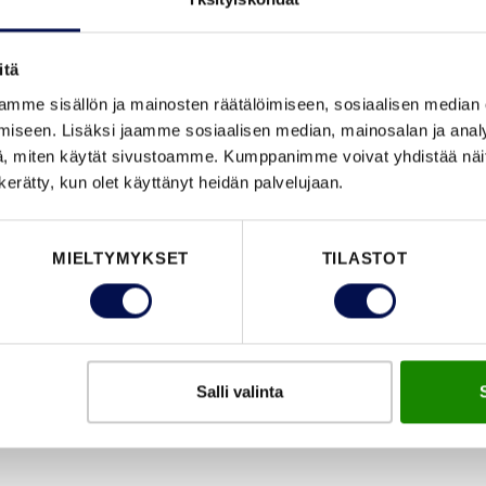
itä
ULKO-OVEN VALINTAOPAS
mme sisällön ja mainosten räätälöimiseen, sosiaalisen median
iseen. Lisäksi jaamme sosiaalisen median, mainosalan ja analy
, miten käytät sivustoamme. Kumppanimme voivat yhdistää näitä t
n kerätty, kun olet käyttänyt heidän palvelujaan.
MIELTYMYKSET
TILASTOT
AUNANOVEN
KÄTISYYS
Salli valinta
ALINTAOPAS