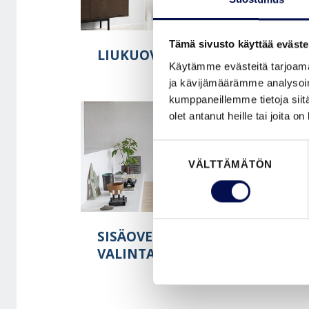
Tämä sivusto käyttää eväste
LIUKUOVIEN VALINTAOPAS
Käytämme evästeitä tarjoama
ja kävijämäärämme analysoim
kumppaneillemme tietoja siitä
olet antanut heille tai joita o
Suostumuksen
VÄLTTÄMÄTÖN
valinta
SISÄOVEN
S
VALINTAOPAS
V