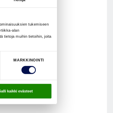
Kätisyys
 ominaisuuksien tukemiseen
tiikka-alan
ietoja muihin tietoihin, joita
MARKKINOINTI
Salli kaikki evästeet