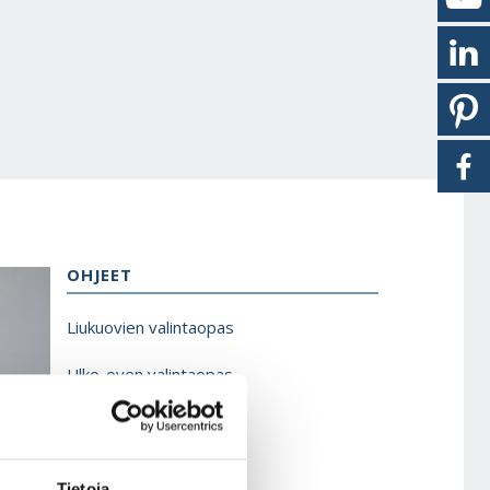
OHJEET
Liukuovien valintaopas
Ulko-oven valintaopas
Sisäoven valintaopas
Saunanoven valintaopas
Tietoja