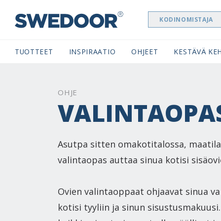
KODINOMISTAJA
SWEDOOR NAVIGATION
TUOTTEET
INSPIRAATIO
OHJEET
KESTÄVÄ KEH
OHJE
VALINTAOPA
Asutpa sitten omakotitalossa, maatilal
valintaopas auttaa sinua kotisi sisäov
Ovien valintaoppaat ohjaavat sinua v
kotisi tyyliin ja sinun sisustusmaku