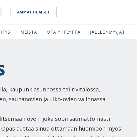
AMMATTILAISET
ITYS
MEISTÄ
OTA YHTEYTTÄ
JÄLLEENMYYJÄT
S
la, kaupunkiasunnossa tai rivitalossa,
ien, saunanovien ja ulko-ovien valinnassa.
alitsemaan oven, joka sopii saumattomasti
usi. Opas auttaa sinua ottamaan huomioon myös