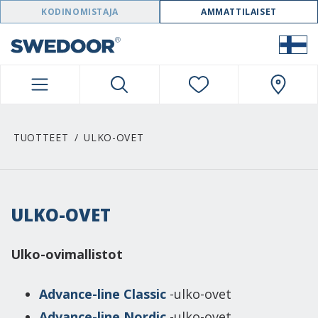
SWEDOOR NAVIGATION
KODINOMISTAJA
AMMATTILAISET
TUOTTEET
ULKO-OVET
ULKO-OVET
Ulko-ovimallistot
Advance-line Classic
-ulko-ovet
Advance-line Nordic
-ulko-ovet