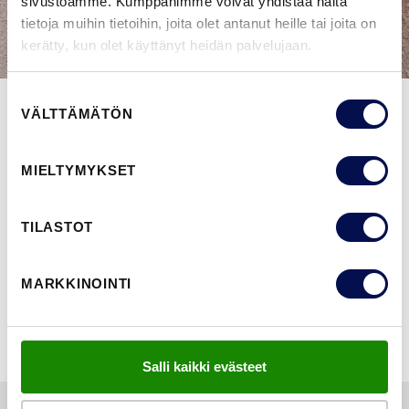
sivustoamme. Kumppanimme voivat yhdistää näitä
tietoja muihin tietoihin, joita olet antanut heille tai joita on
kerätty, kun olet käyttänyt heidän palvelujaan.
Suostumuksen
VÄLTTÄMÄTÖN
valinta
Swedoorin ulko-ovisetteihin voi tilata ovimallista riippuen
erilaisia lisävarusteita kuten avainpesä-vääntönuppi, painike,
MIELTYMYKSET
sähkölukkokoneistus ja -putkitus, kirjeluukku,
murtosuojarauta tai potkulevy.
TILASTOT
NÄYTÄ KAIKKI
MARKKINOINTI
Salli kaikki evästeet