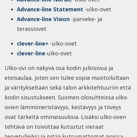
Advance-line Statement
-ulko-ovet
Advance-line Vision
-parveke- ja
terassiovet
clever-line+
-ulko-ovet
clever-line
-ulko-ovet
Ulko-ovi on näkyvä osa kodin julkisivua ja
eteisaulaa, joten sen tulee sopia muotoilultaan
ja väritykseltään sekä talon arkkitehtuuriin että
kodin sisustukseen. Suomen olosuhteissa ulko-
ovien lämmöneristävyys, kestävyys ja tiiveys
ovat tärkeitä ominaisuuksia. Lisäksi ulko-oven
tehtävä on toivottaa kutsutut vieraat
tervetulleiksi ja pitää kutsumattomat poissa.​