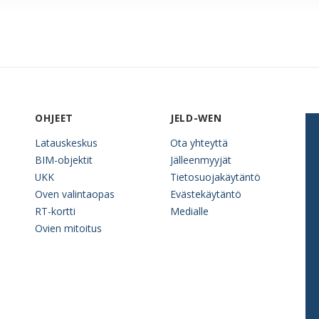
OHJEET
JELD-WEN
Latauskeskus
Ota yhteyttä
BIM-objektit
Jälleenmyyjät
UKK
Tietosuojakäytäntö
Oven valintaopas
Evästekäytäntö
RT-kortti
Medialle
Ovien mitoitus