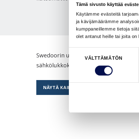
Tämä sivusto käyttää eväste
Käytämme evästeitä tarjoama
ja kävijämäärämme analysoim
kumppaneillemme tietoja siitä
olet antanut heille tai joita o
Suostumuksen
Swedoorin ulko-ovisetteihin voi tilata 
VÄLTTÄMÄTÖN
valinta
sähkölukkokoneistus ja -putkitus, kir
NÄYTÄ KAIKKI