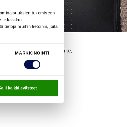
 ominaisuuksien tukemiseen
tiikka-alan
ietoja muihin tietoihin, joita
avainpesä-vääntönuppi, painike,
MARKKINOINTI
Salli kaikki evästeet