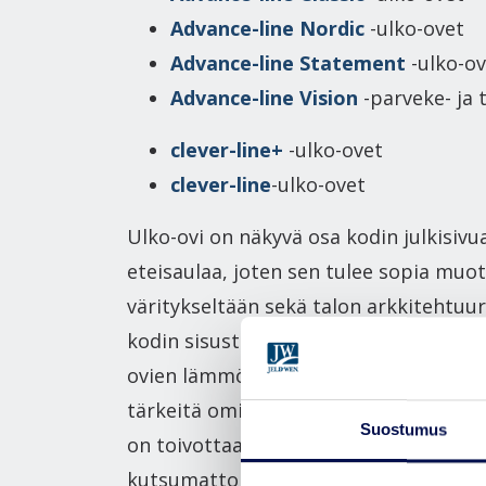
Advance-line Nordic
-ulko-ovet
Advance-line Statement
-ulko-o
Advance-line Vision
-parveke- ja 
clever-line+
-ulko-ovet
clever-line
-ulko-ovet
Ulko-ovi on näkyvä osa kodin julkisivua
eteisaulaa, joten sen tulee sopia muot
väritykseltään sekä talon arkkitehtuur
kodin sisustukseen. Suomen olosuhtei
ovien lämmöneristävyys, kestävyys ja t
tärkeitä ominaisuuksia. Lisäksi ulko-o
Suostumus
on toivottaa kutsutut vieraat tervetull
kutsumattomat poissa.​