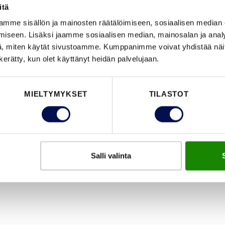
itä
mme sisällön ja mainosten räätälöimiseen, sosiaalisen median
iseen. Lisäksi jaamme sosiaalisen median, mainosalan ja analy
, miten käytät sivustoamme. Kumppanimme voivat yhdistää näitä t
n kerätty, kun olet käyttänyt heidän palvelujaan.
ovimallista riippuen erilaisia lisävarusteita kuten 
MIELTYMYKSET
TILASTOT
jeluukku, murtosuojarauta tai potkulevy.
Salli valinta