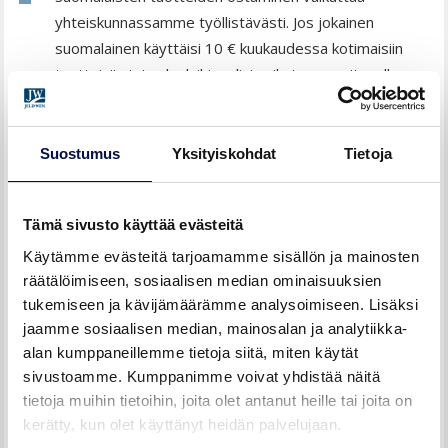
yhteiskunnassamme työllistävästi. Jos jokainen
suomalainen käyttäisi 10 € kuukaudessa kotimaisiin
tuotteisiin tai palveluihin, olisi vaikutus vuositasolla
lähes 10 000 henkilötyövuotta.
Lähde:
www.avainlippu.fi
Suostumus
Yksityiskohdat
Tietoja
AVAINLIPPU-TUOTTEEMME
Tämä sivusto käyttää evästeitä
Käytämme evästeitä tarjoamamme sisällön ja mainosten
Suomalainen työ on myöntänyt Avainlipun käyttöoikeuden
räätälöimiseen, sosiaalisen median ominaisuuksien
useimmille sisäovillemme.
Lataa Avainlippu-diplomi
(pdf).
tukemiseen ja kävijämäärämme analysoimiseen. Lisäksi
jaamme sosiaalisen median, mainosalan ja analytiikka-
Avainlippu-tuotteita ovat:
alan kumppaneillemme tietoja siitä, miten käytät
sivustoamme. Kumppanimme voivat yhdistää näitä
Craft-massiivipeiliovet
tietoja muihin tietoihin, joita olet antanut heille tai joita on
kerätty, kun olet käyttänyt heidän palvelujaan.
Fire-palo-ovet