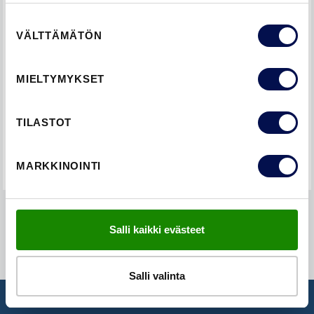
Suostumuksen
ADVANCE-liukuovilevyt (Steady, Craft ja Unique)
VÄLTTÄMÄTÖN
valinta
Steady-lujalaakaovet
MIELTYMYKSET
Sound-äänieristysovet
TILASTOT
Unique-massiivikehysovet
MARKKINOINTI
Salli kaikki evästeet
Salli valinta