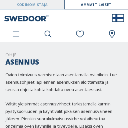
SWEDOOR NAVIGATION
KODINOMISTAJA
AMMATTILAISET
OHJE
ASENNUS
Ovien toimivuus varmistetaan asentamalla ovi oikein. Lue
asennusohjeet läpi ennen asennuksen aloittamista ja
seuraa ohjeita kohta kohdalta ovea asentaessasi.
Vältät yleisimmät asennusvirheet tarkistamalla karmin
pystysuoruuden ja käyntivälit jokaisen asennusvaiheen
jälkeen. Pienikin suorakulmaisuusvirhe voi aiheuttaa
ongelmia oven käynnille ja tiiveydelle. Lisäksi oven