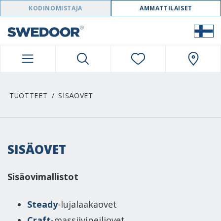
SWEDOOR NAVIGATION
KODINOMISTAJA
AMMATTILAISET
TUOTTEET
SISÄOVET
SISÄOVET
Sisäovimallistot
Steady
-lujalaakaovet
Craft
-massiivipeiliovet