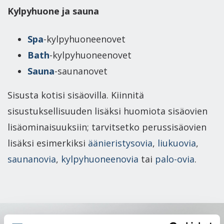
Kylpyhuone ja sauna
Spa
-kylpyhuoneenovet
Bath
-kylpyhuoneenovet
Sauna
-saunanovet
Sisusta kotisi sisäovilla. Kiinnitä
sisustuksellisuuden lisäksi huomiota sisäovien
lisäominaisuuksiin; tarvitsetko perussisäovien
lisäksi esimerkiksi
äänieristysovia
,
liukuovia
,
saunanovia
,
kylpyhuoneenovia
tai
palo-ovia
.