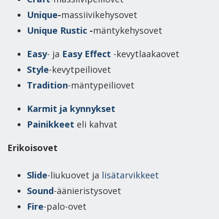
Unique
-
massiivikehysovet
Unique Rustic
-
mäntykehysovet
Easy
- ja
Easy Effect
-kevytlaakaovet
Style
-kevytpeiliovet
Tradition
-mäntypeiliovet
Karmit ja kynnykset
Painikkeet
eli kahvat
Erikoisovet
Slide
-liukuovet ja
lisätarvikkeet
Sound
-äänieristysovet
Fire
-palo-ovet