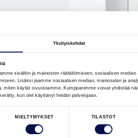
Yksityiskohdat
itä
mme sisällön ja mainosten räätälöimiseen, sosiaalisen median
isäovien
iseen. Lisäksi jaamme sosiaalisen median, mainosalan ja analy
isäovien
, miten käytät sivustoamme. Kumppanimme voivat yhdistää näitä t
n kerätty, kun olet käyttänyt heidän palvelujaan.
kuovia
,
-ovia
.
MIELTYMYKSET
TILASTOT