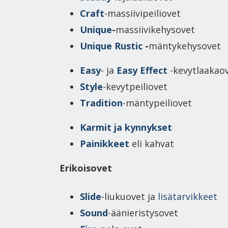
Craft
-massiivipeiliovet
Unique
-
massiivikehysovet
Unique Rustic
-
mäntykehysovet
Easy
- ja
Easy Effect
-kevytlaakao
Style
-kevytpeiliovet
Tradition
-mäntypeiliovet
Karmit ja kynnykset
Painikkeet
eli kahvat
Erikoisovet
Slide
-liukuovet ja
lisätarvikkeet
Sound
-äänieristysovet