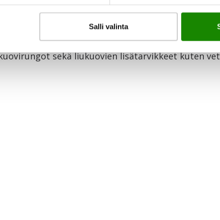
Salli valinta
 sisäoven karmit ja kynnykset sekä painikkeet ja wc-
kuovirungot sekä liukuovien lisätarvikkeet kuten ve