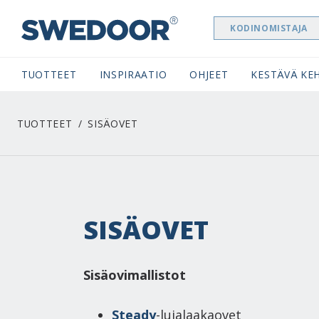
KODINOMISTAJA
SWEDOOR NAVIGATION
TUOTTEET
INSPIRAATIO
OHJEET
KESTÄVÄ KEH
TUOTTEET
SISÄOVET
SISÄOVET
Sisäovimallistot
Steady
-lujalaakaovet