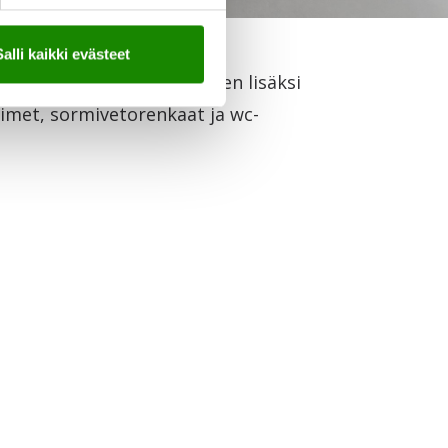
Salli kaikki evästeet
vääntönupit. Liukuovilevyjen lisäksi
timet, sormivetorenkaat ja wc-