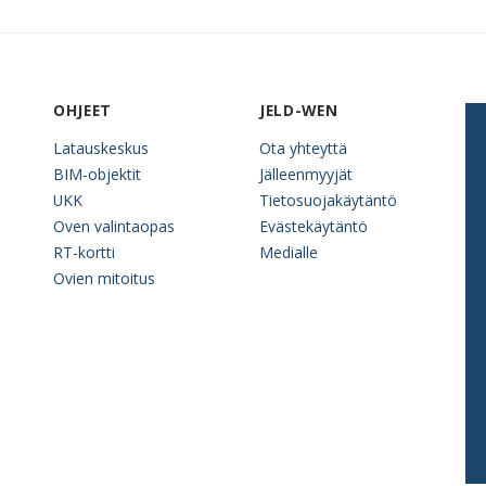
OHJEET
JELD-WEN
Latauskeskus
Ota yhteyttä
BIM-objektit
Jälleenmyyjät
UKK
Tietosuojakäytäntö
Oven valintaopas
Evästekäytäntö
RT-kortti
Medialle
Ovien mitoitus