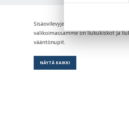
Sisäovilevyjen lisäksi Swedoor tarjoaa
valikoimassamme on liukukiskot ja liu
vääntönupit.
NÄYTÄ KAIKKI