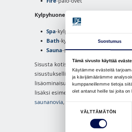
Fire
-palo-ovet
Kylpyhuone ja sauna
Spa
-kylpyhuoneenovet
Bath
-kylpyhuoneenovet
Suostumus
Sauna
-saunanovet
Tämä sivusto käyttää eväste
Sisusta kotisi sisäovilla. Kiinnitä
Käytämme evästeitä tarjoama
sisustuksellisuuden lisäksi huomiota s
ja kävijämäärämme analysoim
lisäominaisuuksiin; tarvitsetko peruss
kumppaneillemme tietoja siitä
olet antanut heille tai joita o
lisäksi esimerkiksi
äänieristysovia
,
liu
saunanovia
,
kylpyhuoneenovia
tai
palo
Suostumuksen
VÄLTTÄMÄTÖN
valinta