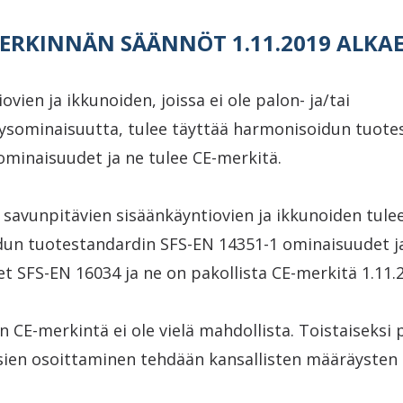
MERKINNÄN SÄÄNNÖT 1.11.2019 ALKA
ovien ja ikkunoiden, joissa ei ole palon- ja/tai
ysominaisuutta, tulee täyttää harmonisoidun tuote
ominaisuudet ja ne tulee CE-merkitä.
i savunpitävien sisäänkäyntiovien ja ikkunoiden tule
un tuotestandardin SFS-EN 14351-1 ominaisuudet ja
t SFS-EN 16034 ja ne on pakollista CE-merkitä 1.11.
 CE-merkintä ei ole vielä mahdollista. Toistaiseksi 
ien osoittaminen tehdään kansallisten määräysten 