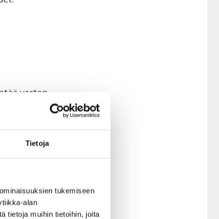
intää varten
tiasiakkaalle
Tietoja
stasoista.
en, lataa ja
 ominaisuuksien tukemiseen
n, jossa on oven
tiikka-alan
ietoja muihin tietoihin, joita