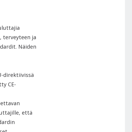
luttajia
, terveyteen ja
ndardit. Näiden
-direktiivissä
tty CE-
lettavan
tajille, että
dardin
set.