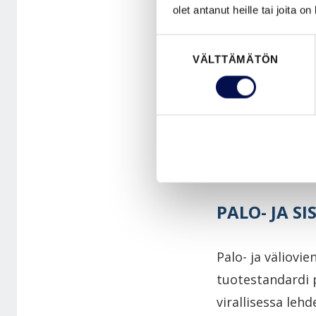
olet antanut heille tai joita o
Paloluokiteltuj
Suostumuksen
VÄLTTÄMÄTÖN
valinta
mahdollista 1.1
tyyppihyväksynt
Lataa DoP-dokum
latauskeskukses
PALO- JA S
Palo- ja väliovi
tuotestandardi p
virallisessa leh