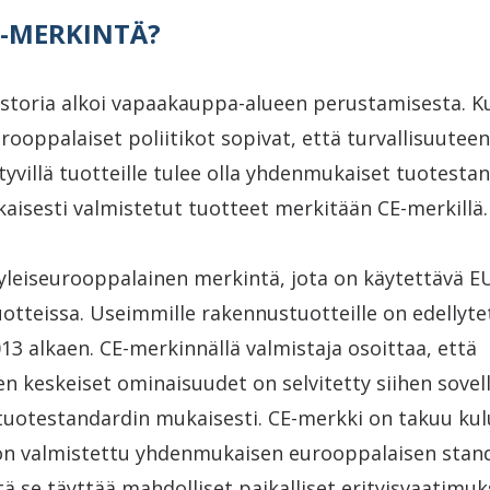
E-MERKINTÄ?
storia alkoi vapaakauppa-alueen perustamisesta. Ku
rooppalaiset poliitikot sopivat, että turvallisuuteen
tyvillä tuotteille tulee olla yhdenmukaiset tuotesta
aisesti valmistetut tuotteet merkitään CE-merkillä.
leiseurooppalainen merkintä, jota on käytettävä EU
uotteissa. Useimmille rakennustuotteille on edellyte
13 alkaen. CE-merkinnällä valmistaja osoittaa, että
n keskeiset ominaisuudet on selvitetty siihen sovel
uotestandardin mukaisesti. CE-merkki on takuu kulut
on valmistettu yhdenmukaisen eurooppalaisen stan
tä se täyttää mahdolliset paikalliset erityisvaatimuk