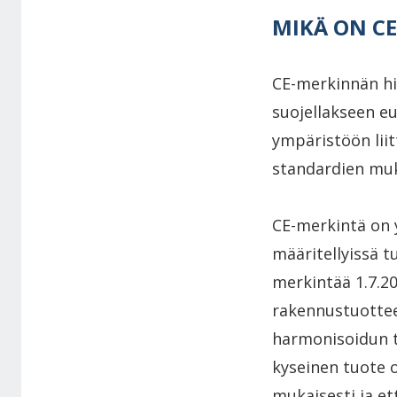
MIKÄ ON C
CE-merkinnän hi
suojellakseen eu
ympäristöön liit
standardien muk
CE-merkintä on y
määritellyissä t
merkintää 1.7.20
rakennustuottee
harmonisoidun t
kyseinen tuote 
mukaisesti ja et