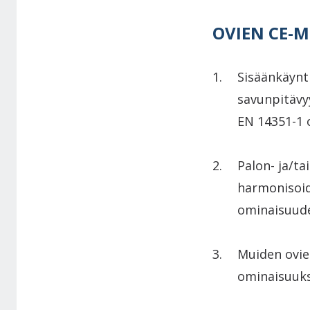
OVIEN CE-
Sisäänkäynti
savunpitävy
EN 14351-1 
Palon- ja/ta
harmonisoid
ominaisuude
Muiden ovien
ominaisuuks