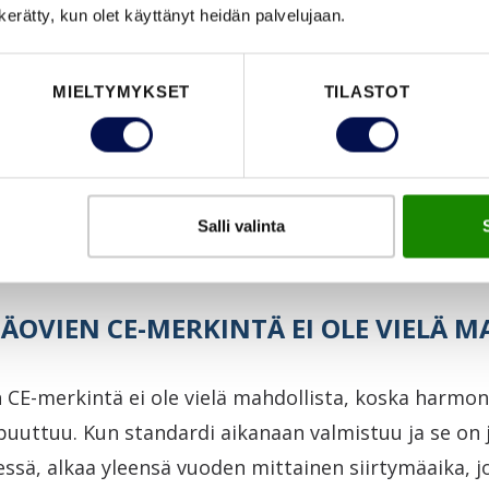
n kerätty, kun olet käyttänyt heidän palvelujaan.
en ulko-ovien CE-merkintä palo-ominaisuuksien suhte
MIELTYMYKSET
TILASTOT
1.2016 alkaen. Siirrymme näiden osalta CE-merkintää
öjen voimassaolo päättyy.
entit eli suoritustasoilmoitukset ja tyyppihyväksy
Salli valinta
ta.
ISÄOVIEN CE-MERKINTÄ EI OLE VIELÄ 
en CE-merkintä ei ole vielä mahdollista, koska harmon
uuttuu. Kun standardi aikanaan valmistuu ja se on 
dessä, alkaa yleensä vuoden mittainen siirtymäaika, j