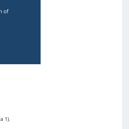
n of
 1).