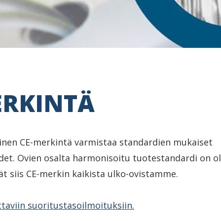
ERKINTÄ
inen CE-merkintä varmistaa standardien mukaiset
et. Ovien osalta harmonisoitu tuotestandardi on o
dät siis CE-merkin kaikista ulko-ovistamme.
ttaviin suoritustasoilmoituksiin.