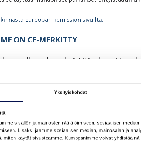
rkinnästä Euroopan komission sivuilta.
ME ON CE-MERKITTY
llut pakollinen ulko-oville 1.7.2013 alkaen. CE-merk
stien tulokset ovat hyödyllisiä kuluttajalle ja ammat
iden toimivuuden vertailussa.
Yksityiskohdat
n CE-tarra takuuna vaatimuksenmukaisista suoritu
ttämään CE-tarran oveen kiinni, mutta jos poistat s
itä
umentti. CE-merkissä oleva DoP-numero viittaa
mme sisällön ja mainosten räätälöimiseen, sosiaalisen median
itukseen eli Declaration of Performance -asiakirjaa
iseen. Lisäksi jaamme sosiaalisen median, mainosalan ja analy
, miten käytät sivustoamme. Kumppanimme voivat yhdistää näitä t
-tulokset sekä vaatimustenmukaisuustodistus.