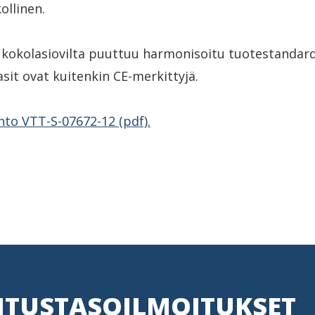
ollinen.
 kokolasiovilta puuttuu harmonisoitu tuotestandardi
it ovat kuitenkin CE-merkittyjä.
nto VTT-S-07672-12 (pdf).
ITUSTASOILMOITUKSET