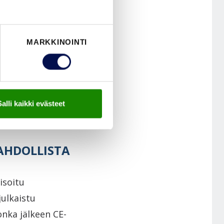
en on ollut
MARKKINOINTI
n, kun
nnät
Salli kaikki evästeet
MAHDOLLISTA
isoitu
julkaistu
onka jälkeen CE-