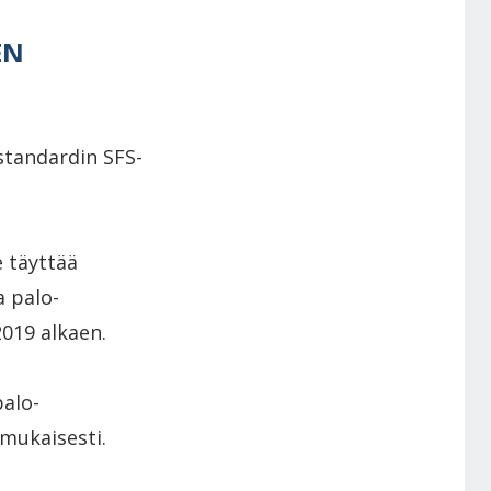
EN
standardin SFS-
e täyttää
 palo-
2019 alkaen.
palo-
mukaisesti.