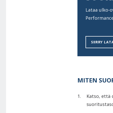
Lataa ulko-o
Performance
SIIRRY LA
MITEN SUO
Katso, että
suoritustas