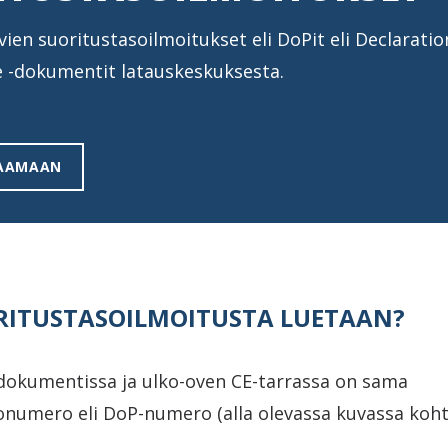
vien suoritustasoilmoitukset eli DoPit eli Declaratio
 -dokumentit latauskeskuksesta.
TAAMAAN
RITUSTASOILMOITUSTA LUETAAN?
 dokumentissa ja ulko-oven CE-tarrassa on sama
onumero eli DoP-numero (alla olevassa kuvassa kohta