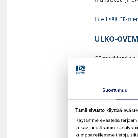
Lue lisää CE-me
ULKO-OVEM
CE-merkintä on o
tehtyjen tuotete
tuotteiden ja ni
Suostumus
Uko-ovissamme o
Suosittelemme jä
Tämä sivusto käyttää eväste
säilytä DoP-dok
Käytämme evästeitä tarjoama
suoritustasoilmo
ja kävijämäärämme analysoim
kumppaneillemme tietoja siitä
testitulos tai 