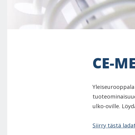
CE-M
Yleiseurooppala
tuoteominaisuud
ulko-oville. Löy
Siirry tästä lada