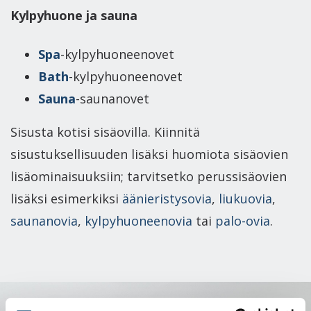
Kylpyhuone ja sauna
Spa
-kylpyhuoneenovet
Bath
-kylpyhuoneenovet
Sauna
-saunanovet
Sisusta kotisi sisäovilla. Kiinnitä
sisustuksellisuuden lisäksi huomiota sisäovien
lisäominaisuuksiin; tarvitsetko perussisäovien
lisäksi esimerkiksi
äänieristysovia
,
liukuovia
,
saunanovia
,
kylpyhuoneenovia
tai
palo-ovia
.