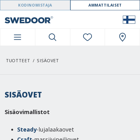
SWEDOOR NAVIGATION
KODINOMISTAJA
AMMATTILAISET
TUOTTEET
SISÄOVET
SISÄOVET
Sisäovimallistot
Steady
-lujalaakaovet
Craft
-massiivipeiliovet