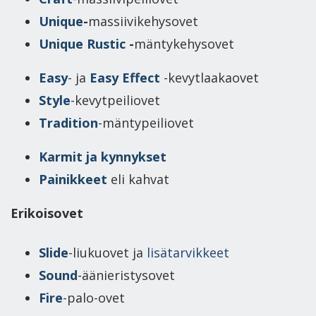
Unique
-
massiivikehysovet
Unique Rustic
-
mäntykehysovet
Easy
- ja
Easy Effect
-kevytlaakaovet
Style
-kevytpeiliovet
Tradition
-mäntypeiliovet
Karmit ja kynnykset
Painikkeet
eli kahvat
Erikoisovet
Slide
-liukuovet ja
lisätarvikkeet
Sound
-äänieristysovet
Fire
-palo-ovet