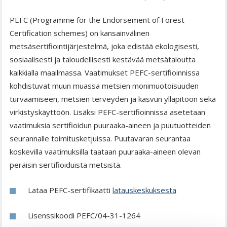
PEFC (Programme for the Endorsement of Forest
Certification schemes) on kansainvälinen
metsäsertifiointijärjestelmä, joka edistää ekologisesti,
sosiaalisesti ja taloudellisesti kestävää metsätaloutta
kaikkialla maailmassa. Vaatimukset PEFC-sertifioinnissa
kohdistuvat muun muassa metsien monimuotoisuuden
turvaamiseen, metsien terveyden ja kasvun ylläpitoon sekä
virkistyskäyttöön. Lisäksi PEFC-sertifioinnissa asetetaan
vaatimuksia sertifioidun puuraaka-aineen ja puutuotteiden
seurannalle toimitusketjuissa. Puutavaran seurantaa
koskevilla vaatimuksilla taataan puuraaka-aineen olevan
peräisin sertifioiduista metsistä.
Lataa PEFC-sertifikaatti
latauskeskuksesta
Lisenssikoodi PEFC/04-31-1264