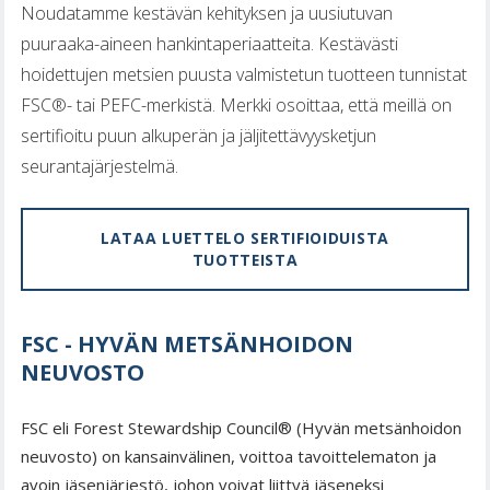
Noudatamme kestävän kehityksen ja uusiutuvan
puuraaka-aineen hankintaperiaatteita. Kestävästi
hoidettujen metsien puusta valmistetun tuotteen tunnistat
FSC®- tai PEFC-merkistä. Merkki osoittaa, että meillä on
sertifioitu puun alkuperän ja jäljitettävyysketjun
seurantajärjestelmä.
LATAA LUETTELO SERTIFIOIDUISTA
TUOTTEISTA
FSC - HYVÄN METSÄNHOIDON
NEUVOSTO
FSC eli Forest Stewardship Council® (Hyvän metsänhoidon
neuvosto) on kansainvälinen, voittoa tavoittelematon ja
avoin jäsenjärjestö, johon voivat liittyä jäseneksi