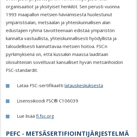
organisaatiot ja yksityiset henkilöt. Sen perusti vuonna
1993 maapallon metsien häviämisestä huolestunut
ympäristöalan, metsäalan ja yhteiskunnallisen alan
edustajien ryhmä tavoitteenaan edistää ympäristön
kannalta vastuullista, yhteiskunnallisesti hyödyllistä ja
taloudellisesti kannattavaa metsien hoitoa. FSC:n
pyrkimyksenä on, että kussakin maassa laaditaan
olosuhteisiin soveltuvat kansalliset hyvän metsänhoidon
FSC-standardit.
Lataa FSC-sertifikaatti
latauskeskuksesta
Lisenssikoodi FSC® C106039
Lue lisää
fi.fsc.org
PEFC - METSÄSERTIFIOINTIJÄRJESTELMÄ