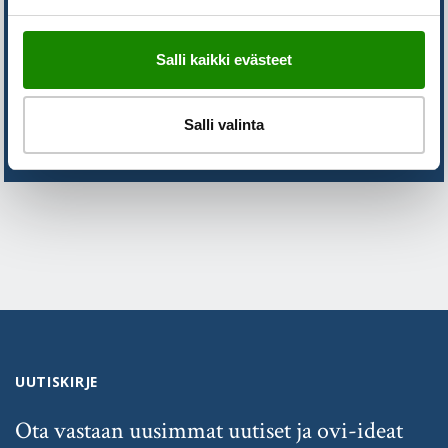
ETKÖ LÖYDÄ VASTAUSTA
KYSYMYKSEESI?
Salli kaikki evästeet
Salli valinta
OTA YHTEYTTÄ
UUTISKIRJE
Ota vastaan uusimmat uutiset ja ovi-ideat