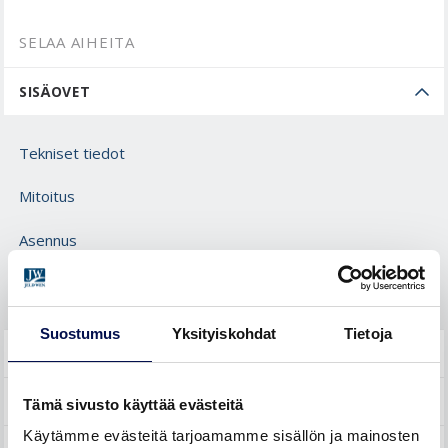
SELAA AIHEITA
SISÄOVET
Tekniset tiedot
Mitoitus
Asennus
HUOLTO
Suostumus
Yksityiskohdat
Tietoja
LIUKUOVET
ULKO-OVET
Tämä sivusto käyttää evästeitä
Käytämme evästeitä tarjoamamme sisällön ja mainosten