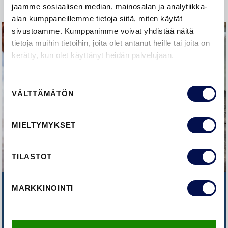
jaamme sosiaalisen median, mainosalan ja analytiikka-
alan kumppaneillemme tietoja siitä, miten käytät
sivustoamme. Kumppanimme voivat yhdistää näitä
tietoja muihin tietoihin, joita olet antanut heille tai joita on
kerätty, kun olet käyttänyt heidän palvelujaan.
Suostumuksen
VÄLTTÄMÄTÖN
valinta
MIELTYMYKSET
TILASTOT
MARKKINOINTI
ETKÖ LÖYDÄ VASTAUSTA
KYSYMYKSEESI?