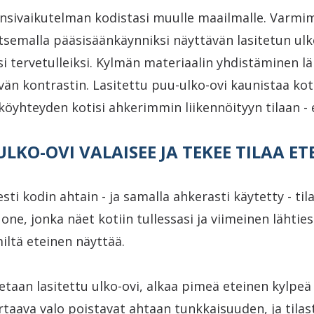
ensivaikutelman kodistasi muulle maailmalle. Varmi
tsemalla pääsisäänkäynniksi näyttävän lasitetun ulk
si tervetulleiksi. Kylmän materiaalin yhdistäminen 
vän kontrastin. Lasitettu puu-ulko-ovi kaunistaa koti
öyhteyden kotisi ahkerimmin liikennöityyn tilaan - 
ULKO-OVI VALAISEE JA TEKEE TILAA ET
ti kodin ahtain - ja samalla ahkerasti käytetty - tila
e, jonka näet kotiin tullessasi ja viimeinen lähtiessä
iltä eteinen näyttää.
etaan lasitettu ulko-ovi, alkaa pimeä eteinen kylpeä
virtaava valo poistavat ahtaan tunkkaisuuden, ja tilas