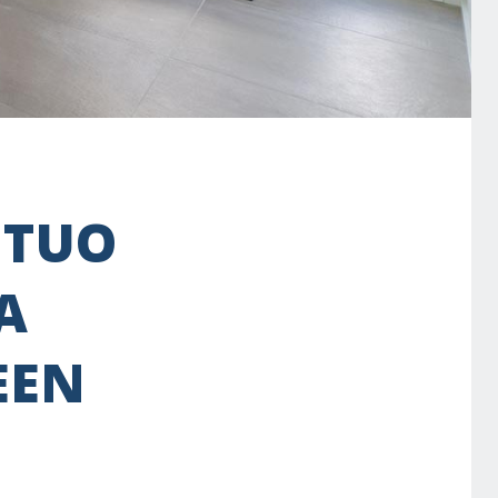
 TUO
A
EEN