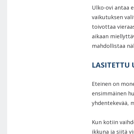
Ulko-ovi antaa 
vaikutuksen vali
toivottaa vieraa
aikaan miellyttä
mahdollistaa näk
LASITETTU 
Eteinen on mones
ensimmäinen huon
yhdentekevää, m
Kun kotiin vaihd
ikkuna ja siitä 