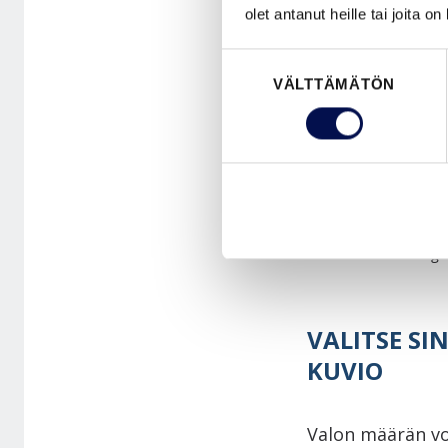
olet antanut heille tai joita o
Suostumuksen
VÄLTTÄMÄTÖN
valinta
Ulko-ovi clever+ Ra
VALITSE SIN
KUVIO
Valon määrän voi