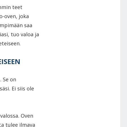
mmin teet
o-oven, joka
lämpimään saa
asi, tuo valoa ja
eteiseen.
EISEEN
. Se on
si. Ei siis ole
 valossa. Oven
ta tulee ilmava