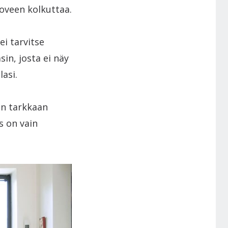
 oveen kolkuttaa.
ei tarvitse
sin, josta ei näy
lasi.
 on tarkkaan
s on vain