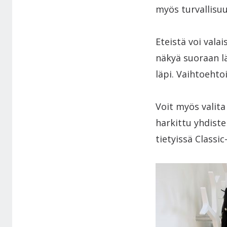
myös turvallisuu
Eteistä voi valai
näkyä suoraan läp
läpi. Vaihtoehtoi
Voit myös valita
harkittu yhdiste
tietyissä Classic