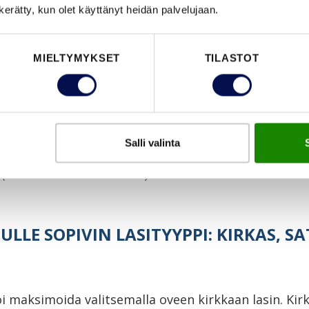
n kerätty, kun olet käyttänyt heidän palvelujaan.
MIELTYMYKSET
TILASTOT
Salli valinta
go (tummanharmaa NCS S 7502-B)
ULLE SOPIVIN LASITYYPPI: KIRKAS, SAT
 maksimoida valitsemalla oveen kirkkaan lasin. Kirkas