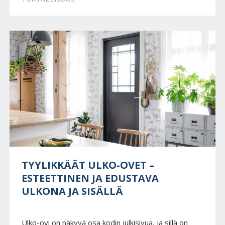
TYYLIKKÄÄT ULKO-OVET –
ESTEETTINEN JA EDUSTAVA
ULKONA JA SISÄLLÄ
Ulko-ovi on näkyvä osa kodin julkisivua, ja sillä on