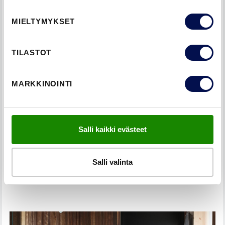
umpiovi on ovista energiatehokkain, myös lasitetulla ulko-
ovella on erittäin hyvät eristysominaisuudet; oikein
MIELTYMYKSET
asennettu ovi ei päästä arvokasta lämpöä ulos, eikä kylmää
sisään.
TILASTOT
Myös häiritsevät äänet pysyvät paksun ja tiiviin oven
ansiosta ulkona. Advance-sarjan ulko-ovien puukuiturakenne
MARKKINOINTI
auttaa siis pitämään liikenteen ja muun melun ulkona, sillä
ovien äänieristysarvo on Rw 29 dB.
KATSO TUOTTEET
Salli kaikki evästeet
Kaikki ulko-ovet
Salli valinta