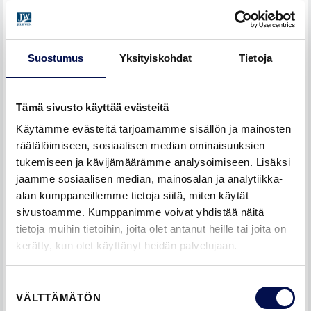
Suostumus
Yksityiskohdat
Tietoja
Tämä sivusto käyttää evästeitä
Puukuiturakenteinen Advance Nordic Function Narvik
-ulko-ovi (valkoinen NCS S 0500-N)
Käytämme evästeitä tarjoamamme sisällön ja mainosten
räätälöimiseen, sosiaalisen median ominaisuuksien
tukemiseen ja kävijämäärämme analysoimiseen. Lisäksi
jaamme sosiaalisen median, mainosalan ja analytiikka-
TYYLIKÄS, ENERGIATEHOKAS JA ÄÄNTÄ
alan kumppaneillemme tietoja siitä, miten käytät
ERISTÄVÄ PUUKUITURAKENTEINEN
sivustoamme. Kumppanimme voivat yhdistää näitä
ULKO-OVI
tietoja muihin tietoihin, joita olet antanut heille tai joita on
kerätty, kun olet käyttänyt heidän palvelujaan.
Advance-sarjan puukuiturakenteisen ulko-oven paksuus on
77 mm, ja sarjan kaikki mallit täyttävät uusien talojen U-
Suostumuksen
arvovaatimuksen ≤ 1,0 m²K. On hyvä tietää, että vaikka
VÄLTTÄMÄTÖN
valinta