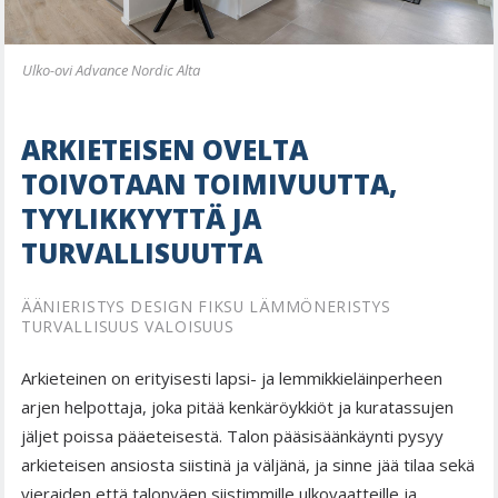
Ulko-ovi Advance Nordic Alta
ARKIETEISEN OVELTA
TOIVOTAAN TOIMIVUUTTA,
TYYLIKKYYTTÄ JA
TURVALLISUUTTA
ÄÄNIERISTYS DESIGN FIKSU LÄMMÖNERISTYS
TURVALLISUUS VALOISUUS
Arkieteinen on erityisesti lapsi- ja lemmikkieläinperheen
arjen helpottaja, joka pitää kenkäröykkiöt ja kuratassujen
jäljet poissa pääeteisestä. Talon pääsisäänkäynti pysyy
arkieteisen ansiosta siistinä ja väljänä, ja sinne jää tilaa sekä
vieraiden että talonväen siistimmille ulkovaatteille ja