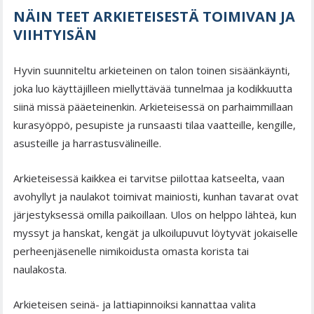
NÄIN TEET ARKIETEISESTÄ TOIMIVAN JA
VIIHTYISÄN
Hyvin suunniteltu arkieteinen on talon toinen sisäänkäynti,
joka luo käyttäjilleen miellyttävää tunnelmaa ja kodikkuutta
siinä missä pääeteinenkin. Arkieteisessä on parhaimmillaan
kurasyöppö, pesupiste ja runsaasti tilaa vaatteille, kengille,
asusteille ja harrastusvälineille.
Arkieteisessä kaikkea ei tarvitse piilottaa katseelta, vaan
avohyllyt ja naulakot toimivat mainiosti, kunhan tavarat ovat
järjestyksessä omilla paikoillaan. Ulos on helppo lähteä, kun
myssyt ja hanskat, kengät ja ulkoilupuvut löytyvät jokaiselle
perheenjäsenelle nimikoidusta omasta korista tai
naulakosta.
Arkieteisen seinä- ja lattiapinnoiksi kannattaa valita