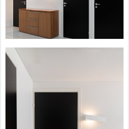
SISÄOVI STEADY 411 MAALATTU