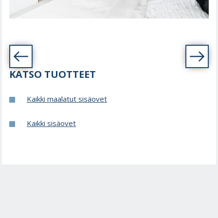
SISÄOVI UNIQUE 507 PARIOVI
KATSO TUOTTEET
Kaikki maalatut sisäovet
Kaikki sisäovet