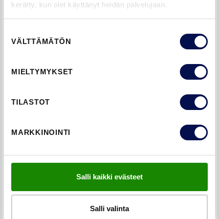
kerätty, kun olet käyttänyt heidän palvelujaan.
Suostumuksen
VÄLTTÄMÄTÖN
valinta
MIELTYMYKSET
SISÄOVI STEADY 411
TILASTOT
MARKKINOINTI
Salli kaikki evästeet
Salli valinta