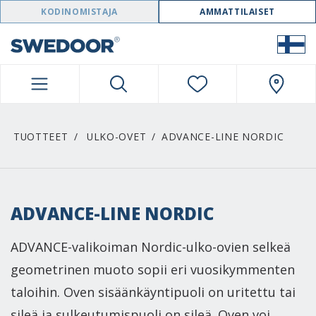
SWEDOOR NAVIGATION
KODINOMISTAJA
AMMATTILAISET
TUOTTEET
ULKO-OVET
ADVANCE-LINE NORDIC
ADVANCE-LINE NORDIC
ADVANCE-valikoiman Nordic-ulko-ovien selkeä
geometrinen muoto sopii eri vuosikymmenten
taloihin. Oven sisäänkäyntipuoli on uritettu tai
sileä ja sulkeutumispuoli on sileä. Oven voi