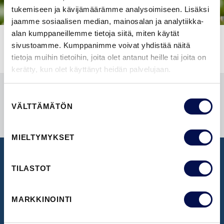
tukemiseen ja kävijämäärämme analysoimiseen. Lisäksi
jaamme sosiaalisen median, mainosalan ja analytiikka-
alan kumppaneillemme tietoja siitä, miten käytät
sivustoamme. Kumppanimme voivat yhdistää näitä
tietoja muihin tietoihin, joita olet antanut heille tai joita on
kerätty, kun olet käyttänyt heidän palvelujaan.
Suostumuksen
VÄLTTÄMÄTÖN
valinta
MIELTYMYKSET
TILASTOT
UUTISKIRJE
Ota vastaan uusimmat uutiset ja ovi-ideat
MARKKINOINTI