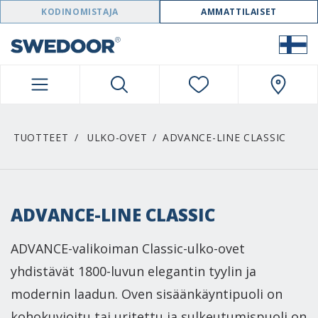
SWEDOOR NAVIGATION
KODINOMISTAJA
AMMATTILAISET
TUOTTEET
ULKO-OVET
ADVANCE-LINE CLASSIC
ADVANCE-LINE CLASSIC
ADVANCE-valikoiman Classic-ulko-ovet
yhdistävät 1800-luvun elegantin tyylin ja
modernin laadun. Oven sisäänkäyntipuoli on
kohokuvioitu tai uritettu ja sulkeutumispuoli on