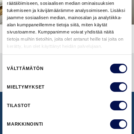
räätälöimiseen, sosiaalisen median ominaisuuksien
tukemiseen ja kävijämäärämme analysoimiseen. Lisäksi
jaamme sosiaalisen median, mainosalan ja analytiikka-
alan kumppaneillemme tietoja siitä, miten käytät
sivustoamme. Kumppanimme voivat yhdistää näitä
tietoja muihin tietoihin, joita olet antanut heille tai joita on
kerätty, kun olet käyttänyt heidän palvelujaan.
Suostumuksen
VÄLTTÄMÄTÖN
valinta
MIELTYMYKSET
TILASTOT
UUTISKIRJE
MARKKINOINTI
Ota vastaan uusimmat uutiset ja ovi-ideat