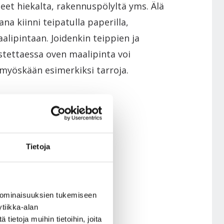
teet hiekalta, rakennuspölyltä yms. Älä
a kiinni teipatulla paperilla,
alipintaan. Joidenkin teippien ja
istettaessa oven maalipinta voi
 myöskään esimerkiksi tarroja.
N
Tietoja
 ominaisuuksien tukemiseen
NEN
tiikka-alan
ietoja muihin tietoihin, joita