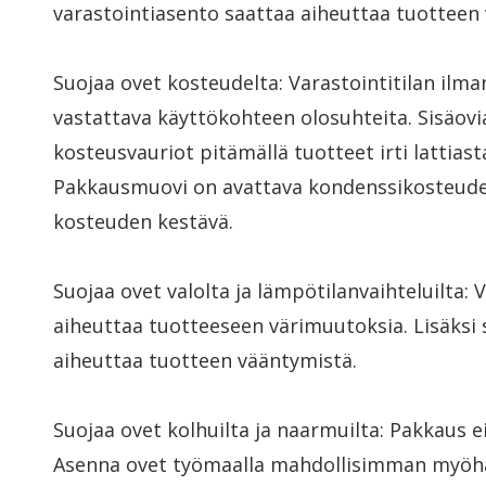
varastointiasento saattaa aiheuttaa tuotteen 
Suojaa ovet kosteudelta: Varastointitilan ilm
vastattava käyttökohteen olosuhteita. Sisäovia
kosteusvauriot pitämällä tuotteet irti lattiast
Pakkausmuovi on avattava kondenssikosteuden
kosteuden kestävä.
Suojaa ovet valolta ja lämpötilanvaihteluilta: 
aiheuttaa tuotteeseen värimuutoksia. Lisäksi 
aiheuttaa tuotteen vääntymistä.
Suojaa ovet kolhuilta ja naarmuilta: Pakkaus e
Asenna ovet työmaalla mahdollisimman myöhäi