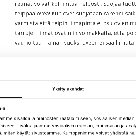
reunat voivat kolhiintua helposti. Suojaa tuot
teippaa ovea! Kun ovet suojataan rakennusaikan
varmista että teipin liimapinta ei osu ovien ma
tarrojen liimat ovat niin voimakkaita, että po
vaurioitua. Tämän vuoksi oveen ei saa liimata
Siirry sivun alkuun
SISÄOVEN KARMIN ASENTAMINE
Yksityiskohdat
Siirry sivulle
sisäoven karmin asentaminen
.
itä
mme sisällön ja mainosten räätälöimiseen, sosiaalisen median
VAIHTOSARANOIDEN ASENTAMI
iseen. Lisäksi jaamme sosiaalisen median, mainosalan ja analy
, miten käytät sivustoamme. Kumppanimme voivat yhdistää näitä t