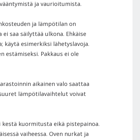
vääntymistä ja vaurioitumista.
ankosteuden ja lämpötilan on
 ei saa säilyttää ulkona. Ehkäise
a; käytä esimerkiksi lähetyslavoja.
 estämiseksi. Pakkaus ei ole
Varastoinnin aikainen valo saattaa
suuret lämpötilavaihtelut voivat
i kestä kuormitusta eikä pistepainoa.
sessä vaiheessa. Oven nurkat ja