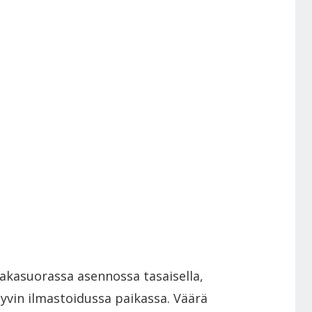
aakasuorassa asennossa tasaisella,
hyvin ilmastoidussa paikassa. Väärä