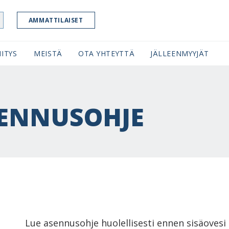
AMMATTILAISET
ITYS
MEISTÄ
OTA YHTEYTTÄ
JÄLLEENMYYJÄT
SENNUSOHJE
Lue asennusohje huolellisesti ennen sisäovesi 