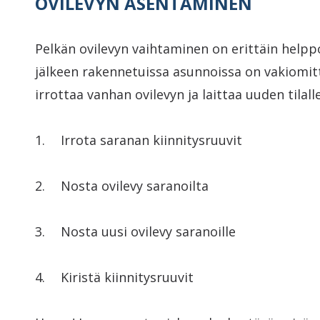
OVILEVYN ASENTAMINEN
Pelkän ovilevyn vaihtaminen on erittäin helppo
jälkeen rakennetuissa asunnoissa on vakiomitta
irrottaa vanhan ovilevyn ja laittaa uuden tilalle
Irrota saranan kiinnitysruuvit
Nosta ovilevy saranoilta
Nosta uusi ovilevy saranoille
Kiristä kiinnitysruuvit