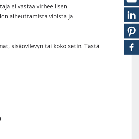
aja ei vastaa virheellisen
lon aiheuttamista vioista ja
at, sisäovilevyn tai koko setin. Tästä
)