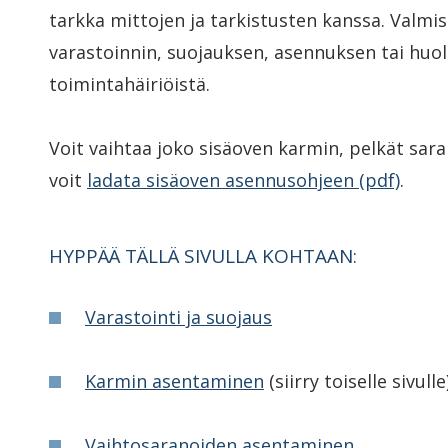
tarkka mittojen ja tarkistusten kanssa. Valmist
varastoinnin, suojauksen, asennuksen tai huol
toimintahäiriöistä.
Voit vaihtaa joko sisäoven karmin, pelkät saran
voit
ladata sisäoven asennusohjeen (pdf)
.
HYPPÄÄ TÄLLÄ SIVULLA KOHTAAN:
Varastointi ja suojaus
Karmin asentaminen
(siirry toiselle sivulle
Vaihtosaranoiden asentaminen