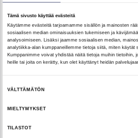
Tämä sivusto käyttää evästeitä
Käytämme evästeitä tarjoamamme sisällön ja mainosten räät
sosiaalisen median ominaisuuksien tukemiseen ja kävijäm
analysoimiseen. Lisäksi jaamme sosiaalisen median, mainos
analytiikka-alan kumppaneillemme tietoja siitä, miten käytä
Kumppanimme voivat yhdistää näitä tietoja muihin tietoihin, jo
heille tai joita on kerätty, kun olet käyttänyt heidän palvelujaa
Suostumuksen
VÄLTTÄMÄTÖN
valinta
LUE LISÄÄ
MIELTYMYKSET
Mitoitukseen saat apua sivulta
Liukuoven mitat
TILASTOT
Noudata huollossa
sisäoven huolto-ohjetta