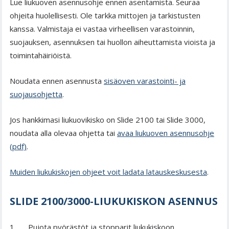
Lue liukuoven asennusohje ennen asentamista. Seuraa
ohjeita huolellisesti. Ole tarkka mittojen ja tarkistusten
kanssa. Valmistaja ei vastaa virheellisen varastoinnin,
suojauksen, asennuksen tai huollon aiheuttamista vioista ja
toimintahäiriöistä.
Noudata ennen asennusta
sisäoven varastointi- ja
suojausohjetta
.
Jos hankkimasi liukuovikisko on Slide 2100 tai Slide 3000,
noudata alla olevaa ohjetta tai
avaa liukuoven asennusohje
(pdf)
.
Muiden liukukiskojen ohjeet voit ladata latauskeskusesta
.
SLIDE 2100/3000-LIUKUKISKON ASENNUS
Pujota pyörästöt ja stopparit liukukiskoon.