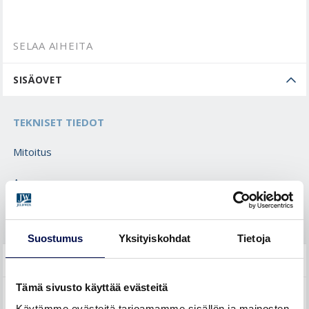
SELAA AIHEITA
SISÄOVET
TEKNISET TIEDOT
Mitoitus
Asennus
Huolto
Suostumus
Yksityiskohdat
Tietoja
LIUKUOVET
Tämä sivusto käyttää evästeitä
ULKO-OVET
Käytämme evästeitä tarjoamamme sisällön ja mainosten