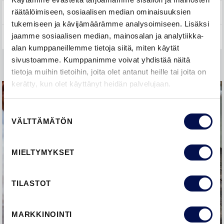
räätälöimiseen, sosiaalisen median ominaisuuksien
YLEISTÄ
tukemiseen ja kävijämäärämme analysoimiseen. Lisäksi
jaamme sosiaalisen median, mainosalan ja analytiikka-
alan kumppaneillemme tietoja siitä, miten käytät
sivustoamme. Kumppanimme voivat yhdistää näitä
tietoja muihin tietoihin, joita olet antanut heille tai joita on
kerätty, kun olet käyttänyt heidän palvelujaan.
Suostumuksen
VÄLTTÄMÄTÖN
valinta
MIELTYMYKSET
TILASTOT
MARKKINOINTI