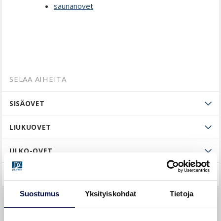
saunanovet
SELAA AIHEITA
SISÄOVET
LIUKUOVET
ULKO-OVET
YLEISTÄ
Suostumus
Yksityiskohdat
Tietoja
OSTAMINEN JA HINNAT