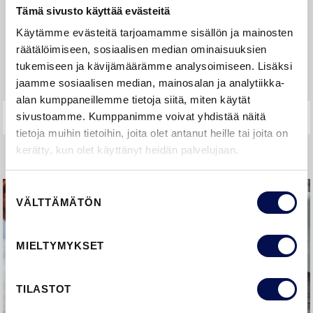
Laatu
Tämä sivusto käyttää evästeitä
Käytämme evästeitä tarjoamamme sisällön ja mainosten
Ovisanasto
räätälöimiseen, sosiaalisen median ominaisuuksien
tukemiseen ja kävijämäärämme analysoimiseen. Lisäksi
Takuu ja reklamointi
jaamme sosiaalisen median, mainosalan ja analytiikka-
alan kumppaneillemme tietoja siitä, miten käytät
sivustoamme. Kumppanimme voivat yhdistää näitä
tietoja muihin tietoihin, joita olet antanut heille tai joita on
kerätty, kun olet käyttänyt heidän palvelujaan.
Suostumuksen
VÄLTTÄMÄTÖN
valinta
MIELTYMYKSET
TILASTOT