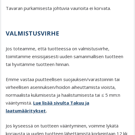
Tavaran purkamisesta johtuvia vaurioita ei korvata.
VALMISTUSVIRHE
Jos toteamme, että tuotteessa on valmistusvirhe,
toimitamme ensisijaisesti uuden samanmallisen tuotteen
tai hyvitämme tuotteen hinnan.
Emme vastaa puutteellisen suojauksen/varastoinnin tai
virheellisen asennuksen/hoidon aiheuttamista vioista,
normaalista kulumisesta ja haalistumisesta tai ≤ 5 mm:n
vääntymistä.
Lue lisää sivulta Takuu ja
laatumääritykset
.
Jos kyseessä on tuotteen vääntyminen, voimme lykätä
korjausta ja uuden tuotteen lähettämistä korkeintaan 12 kk