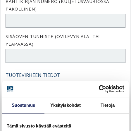
RAHTIKIRJAN NUMERO (KULJETUSVAURIOSSA
PAKOLLINEN)
SISÄOVEN TUNNISTE (OVILEVYN ALA- TAI
YLÄPÄÄSSÄ)
TUOTEVIRHEEN TIEDOT
TUOTTEEN KUVAUS (VÄHINTÄÄN MALLI JA KOKO) *
Suostumus
Yksityiskohdat
Tietoja
VIRHEEN TARKKA KUVAUS *
Tämä sivusto käyttää evästeitä