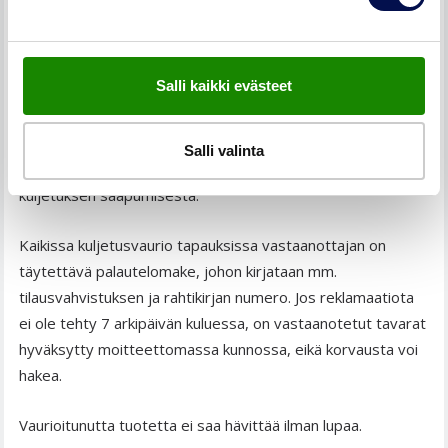
Tarkasta ovet heti niiden saavuttua. Vastaanotettaessa
näkyvät vaurio on merkittävä heti rahtikirjaan, jonka
Salli kaikki evästeet
rahdinkuljettaja allekirjoittaa. Kuljettaja voi ottaa
vaurioituneen tuotteen mukaansa tai noutaa sen
myöhemmin.
Salli valinta
Piilevissä vaurioissa reklamaatioaika on 7 arkipäivää
kuljetuksen saapumisesta.
Kaikissa kuljetusvaurio tapauksissa vastaanottajan on
täytettävä palautelomake, johon kirjataan mm.
tilausvahvistuksen ja rahtikirjan numero. Jos reklamaatiota
ei ole tehty 7 arkipäivän kuluessa, on vastaanotetut tavarat
hyväksytty moitteettomassa kunnossa, eikä korvausta voi
hakea.
Vaurioitunutta tuotetta ei saa hävittää ilman lupaa.