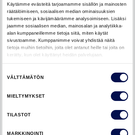
Käytämme evästeitä tarjoamamme sisällön ja mainosten
räätälöimiseen, sosiaalisen median ominaisuuksien
tukemiseen ja kävijämäärämme analysoimiseen. Lisäksi
MUUTA HUOMIOITAVAA
jaamme sosiaalisen median, mainosalan ja analytiikka-
alan kumppaneillemme tietoja siitä, miten käytät
sivustoamme. Kumppanimme voivat yhdistää näitä
tietoja muihin tietoihin, joita olet antanut heille tai joita on
kerätty, kun olet käyttänyt heidän palvelujaan.
Suostumuksen
VÄLTTÄMÄTÖN
valinta
MIELTYMYKSET
LÄHETÄ
TILASTOT
KULJETUSVAURIO
MARKKINOINTI