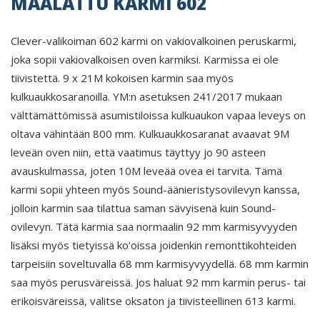
MAALATTU KARMI 602
Clever-valikoiman 602 karmi on vakiovalkoinen peruskarmi,
joka sopii vakiovalkoisen oven karmiksi. Karmissa ei ole
tiivistettä. 9 x 21M kokoisen karmin saa myös
kulkuaukkosaranoilla. YM:n asetuksen 241/2017 mukaan
välttämättömissä asumistiloissa kulkuaukon vapaa leveys on
oltava vähintään 800 mm. Kulkuaukkosaranat avaavat 9M
leveän oven niin, että vaatimus täyttyy jo 90 asteen
avauskulmassa, joten 10M leveää ovea ei tarvita. Tämä
karmi sopii yhteen myös Sound-äänieristysovilevyn kanssa,
jolloin karmin saa tilattua saman sävyisenä kuin Sound-
ovilevyn. Tätä karmia saa normaalin 92 mm karmisyvyyden
lisäksi myös tietyissä ko’oissa joidenkin remonttikohteiden
tarpeisiin soveltuvalla 68 mm karmisyvyydellä. 68 mm karmin
saa myös perusväreissä. Jos haluat 92 mm karmin perus- tai
erikoisväreissä, valitse oksaton ja tiivisteellinen 613 karmi.