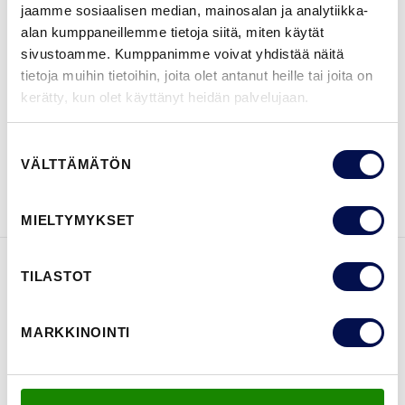
jaamme sosiaalisen median, mainosalan ja analytiikka-
alan kumppaneillemme tietoja siitä, miten käytät
sivustoamme. Kumppanimme voivat yhdistää näitä
tietoja muihin tietoihin, joita olet antanut heille tai joita on
JÄLLEENMYYJÄT
kerätty, kun olet käyttänyt heidän palvelujaan.
Suostumuksen
VÄLTTÄMÄTÖN
valinta
TILAA ESITE
Ota meihin yhteyttä
MIELTYMYKSET
TILASTOT
OMINAISUUDET
MARKKINOINTI