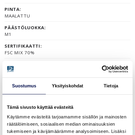
PINTA:
MAALATTU
PÄÄSTÖLUOKKA:
M1
SERTIFIKAATTI:
FSC MIX 70%
TAKUU:
TUOTETAKUU 2 VUOTTA
Suostumus
Yksityiskohdat
Tietoja
VÄRIVAIHTOEHDOT (1)
NCS S 0502-Y VAKIOVALKOINEN
Tämä sivusto käyttää evästeitä
Käytämme evästeitä tarjoamamme sisällön ja mainosten
räätälöimiseen, sosiaalisen median ominaisuuksien
tukemiseen ja kävijämäärämme analysoimiseen. Lisäksi
KOOT