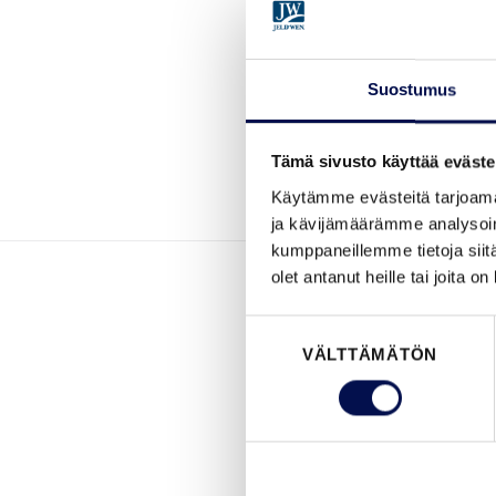
Suostumus
Tämä sivusto käyttää eväste
Käytämme evästeitä tarjoama
ja kävijämäärämme analysoim
kumppaneillemme tietoja siitä
olet antanut heille tai joita o
Suostumuksen
VÄLTTÄMÄTÖN
valinta