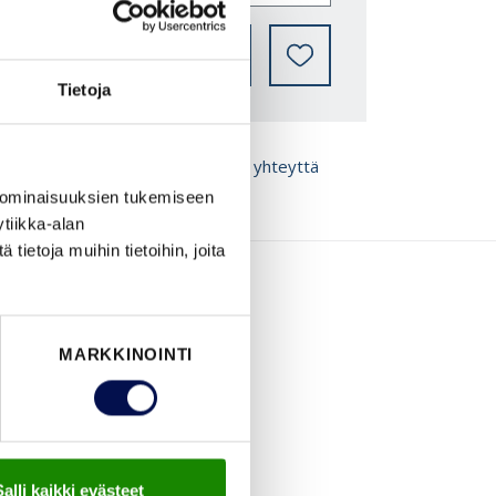
JÄLLEENMYYJÄT
Tietoja
 ESITE
Ota meihin yhteyttä
 ominaisuuksien tukemiseen
tiikka-alan
ietoja muihin tietoihin, joita
MARKKINOINTI
Salli kaikki evästeet