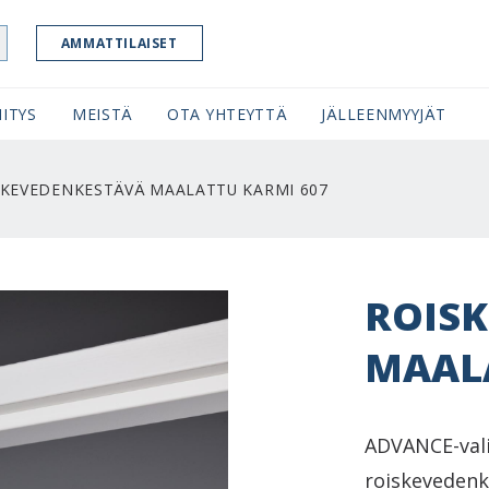
AMMATTILAISET
ITYS
MEISTÄ
OTA YHTEYTTÄ
JÄLLEENMYYJÄT
SKEVEDENKESTÄVÄ MAALATTU KARMI 607
ROIS
MAALA
ADVANCE-val
roiskevedenke