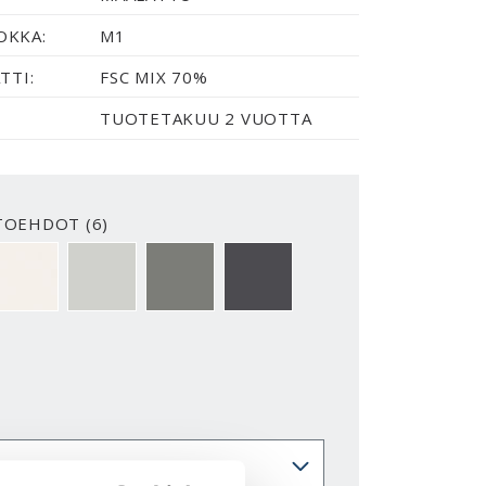
OKKA:
M1
TTI:
FSC MIX 70%
TUOTETAKUU 2 VUOTTA
TOEHDOT (6)
02-Y VAKIOVALKOINEN
NCS S 0500-N PUHTAANVALKOINEN
NCS S 1502-G50Y HELMENHARMAA
NCS S 5500-N HARMAA
NCS S 7502-B TUMMANHARMA