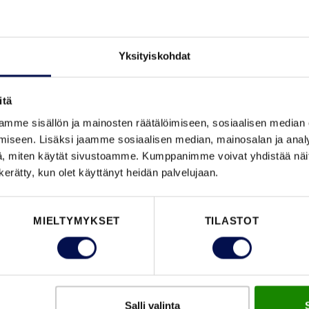
Yksityiskohdat
itä
TILAA
mme sisällön ja mainosten räätälöimiseen, sosiaalisen median
iseen. Lisäksi jaamme sosiaalisen median, mainosalan ja analy
, miten käytät sivustoamme. Kumppanimme voivat yhdistää näitä t
n kerätty, kun olet käyttänyt heidän palvelujaan.
OMINAISUUDET
MIELTYMYKSET
TILASTOT
Salli valinta