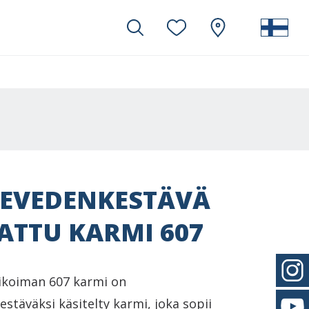
KEVEDENKESTÄVÄ
TTU KARMI 607
ikoiman 607 karmi on
stäväksi käsitelty karmi, joka sopii