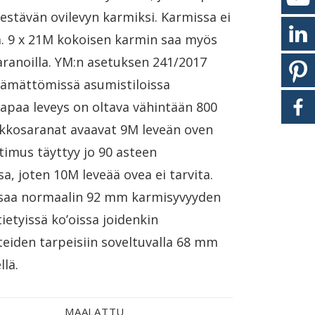
estävän ovilevyn karmiksi. Karmissa ei
tä. 9 x 21M kokoisen karmin saa myös
ranoilla. YM:n asetuksen 241/2017
ämättömissä asumistiloissa
apaa leveys on oltava vähintään 800
kosaranat avaavat 9M leveän oven
atimus täyttyy jo 90 asteen
, joten 10M leveää ovea ei tarvita.
 saa normaalin 92 mm karmisyvyyden
tietyissä ko’oissa joidenkin
eiden tarpeisiin soveltuvalla 68 mm
lä.
MAALATTU