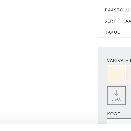
PÄÄSTÖLU
SERTIFIKAA
TAKUU:
VÄRIVAIH
NCS S 05
LISÄÄ
KOOT