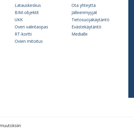
Latauskeskus
Ota yhteyttä
BIM-objektit
Jälleenmyyjät
UKK
Tietosuojakäytäntö
Oven valintaopas
Evästekäytäntö
RT-kortti
Medialle
Ovien mitoitus
muutoksiin