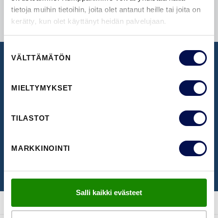
tietoja muihin tietoihin, joita olet antanut heille tai joita on
kerätty, kun olet käyttänyt heidän palvelujaan.
Suostumuksen
VÄLTTÄMÄTÖN
valinta
UUTISKIRJE
MIELTYMYKSET
Ota vastaan uusimmat uutiset ja ovi-ideat
TILASTOT
TILAA UUTISKIRJE
MARKKINOINTI
Salli kaikki evästeet