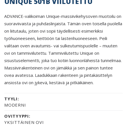
UNIQUE 501B VIILUTETTU
ADVANCE-valikoiman Unique-massiivikehysoven muotoilu on
suoraviivaista ja puhdaslinjaista. Tämän oven toisella puolella
on liitutaulu, joten ovi sopii täydellisesti esimerkiksi
työhuoneeseen, keittiöön tai lastenhuoneeseen. Peili
valitaan oven avautumis- vai sulkeutumispuolelle – muuten
ovi on tammiviilutettu. Tammiviilutettu Unique on
sisustuselementti, joka tuo kotiin luonnonläheistä tunnelmaa.
Massiivirakenteinen ovi on jämäkkä ja sen painon tuntee
ovea avatessa. Laadukkaan rakenteen ja pintakäsittelyn
ansiosta ovi on jykevä, kestävä ja pitkäikäinen.
TYYLI:
MODERNI
OVITYYPPI:
YKSITTÄINEN OVI