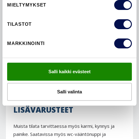
MIELTYMYKSET
TILASTOT
INSPIRAATIO
MARKKINOINTI
Inspiroidu
upeista ovimalleista. Tutustu laajaan
valikoimaamme ja löydä kotiisi täydellinen ovi. Lisää
uusia ideoita
blogeissamme
ja
galleriassamme
.
Salli kaikki evästeet
Salli valinta
LISÄVARUSTEET
Muista tilata tarvittaessa myös karmi, kynnys ja
painike. Saatavissa myös wc-vääntönuppi ja