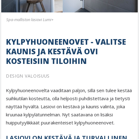
Spa-malliston lasiovi Lumi+
KYLPYHUONEENOVET - VALITSE
KAUNIS JA KESTÄVÄ OVI
KOSTEISIIN TILOIHIN
DESIGN VALOISUUS
Kylpyhuoneenovelta vaaditaan paljon, sillä sen tulee kestää
suihkutilan kosteutta, olla helposti puhdistettava ja tietysti
näyttää hyvältä. Lasiovi on kestävä ja kaunis valinta, joka
kruunaa kylpylätunnelman. Nyt saatavana on lisäksi
huipputyylikkäät puurakenteiset kylpyhuoneenovet.
LASIOVI ON KESTÄVÄ JA TURVALLINEN