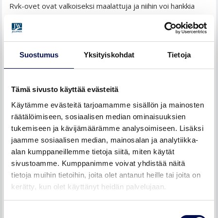
Rvk-ovet ovat valkoiseksi maalattuja ja niihin voi hankkia
myös roiskevedenkestävän karmin. Rvk-ovi on hyvä pyyhkiä
kuivaksi suihkussa käynnin jälkeen, jotta kosteus ei pääse
oven rakenteisiin. Roiskevedenkestävän oven ja suihkun
Suostumus
Yksityiskohdat
Tietoja
välillä tulee olla matkaa vähintään 1,5 metriä. Jos suihku on
lähempänä kylpyhuoneenovea, valitse lasiovi.
Tämä sivusto käyttää evästeitä
MITEN KYLPYHUONEENOVISTA NÄKYY
LÄPI?
Käytämme evästeitä tarjoamamme sisällön ja mainosten
räätälöimiseen, sosiaalisen median ominaisuuksien
tukemiseen ja kävijämäärämme analysoimiseen. Lisäksi
Roiskevedenkestävät ovet ovat hyvä valinta, jos
jaamme sosiaalisen median, mainosalan ja analytiikka-
kylpyhuoneenovi halutaan läpinäkymättömänä.
alan kumppaneillemme tietoja siitä, miten käytät
Läpinäkymättömyys voi olla tärkeä kriteeri, jos kylpyhuone
sivustoamme. Kumppanimme voivat yhdistää näitä
sijaitsee esimerkiksi eteisessä tai muussa tilassa, joka ei
tietoja muihin tietoihin, joita olet antanut heille tai joita on
ole katseilta suojaisa.
kerätty, kun olet käyttänyt heidän palvelujaan.
Täysin läpinäkymättömiä lasiovia ovat Spa-malliston Oksa+,
Suostumuksen
Linja+ ja Lumi+. Muut lasiovet läpikuultavia ja/tai osittain