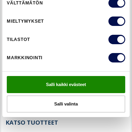
VÄLTTÄMÄTÖN
valinta
läpinäkyviä. Läpikuultavista ovista ei näy läpi, mutta erottaa
hahmon. Niistä kohdista, joissa ei ole painatusta, näkee
MIELTYMYKSET
selvästi läpi.
TILASTOT
MARKKINOINTI
Salli kaikki evästeet
Salli valinta
KATSO TUOTTEET