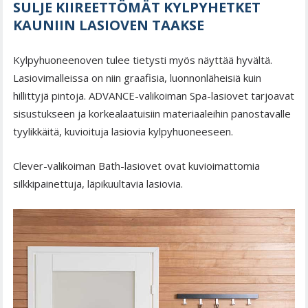
SULJE KIIREETTÖMÄT KYLPYHETKET
KAUNIIN LASIOVEN TAAKSE
Kylpyhuoneenoven tulee tietysti myös näyttää hyvältä.
Lasiovimalleissa on niin graafisia, luonnonläheisiä kuin
hillittyjä pintoja. ADVANCE-valikoiman Spa-lasiovet tarjoavat
sisustukseen ja korkealaatuisiin materiaaleihin panostavalle
tyylikkäitä, kuvioituja lasiovia kylpyhuoneeseen.
Clever-valikoiman Bath-lasiovet ovat kuvioimattomia
silkkipainettuja, läpikuultavia lasiovia.