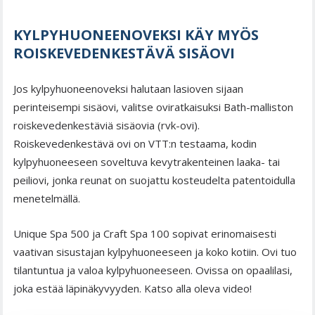
KYLPYHUONEENOVEKSI KÄY MYÖS
ROISKEVEDENKESTÄVÄ SISÄOVI
Jos kylpyhuoneenoveksi halutaan lasioven sijaan
perinteisempi sisäovi, valitse oviratkaisuksi Bath-malliston
roiskevedenkestäviä sisäovia (rvk-ovi).
Roiskevedenkestävä ovi on VTT:n testaama, kodin
kylpyhuoneeseen soveltuva kevytrakenteinen laaka- tai
peiliovi, jonka reunat on suojattu kosteudelta patentoidulla
menetelmällä.
Unique Spa 500 ja Craft Spa 100 sopivat erinomaisesti
vaativan sisustajan kylpyhuoneeseen ja koko kotiin. Ovi tuo
tilantuntua ja valoa kylpyhuoneeseen. Ovissa on opaalilasi,
joka estää läpinäkyvyyden. Katso alla oleva video!