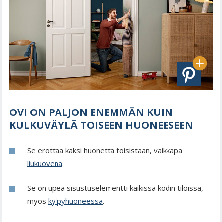
OVI ON PALJON ENEMMÄN KUIN
KULKUVÄYLÄ TOISEEN HUONEESEEN
Se erottaa kaksi huonetta toisistaan, vaikkapa
liukuovena
.
Se on upea sisustuselementti kaikissa kodin tiloissa,
myös
kylpyhuoneessa
.