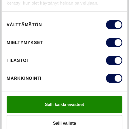
kerätty, kun olet käyttänyt heidän palvelujaan.
Suostumuksen
VÄLTTÄMÄTÖN
KOP KOP, KUKA SIELLÄ?
valinta
Swedoor. Take Notice.
MIELTYMYKSET
TILASTOT
MARKKINOINTI
Salli kaikki evästeet
Salli valinta