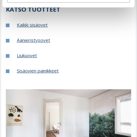
KATSO TUOTTEET
Kaikki sisäovet
Äänieristysovet
Liukuovet
Sisäovien painikkeet