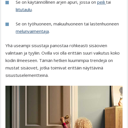
Se on käytännöllinen arjen apuri, jossa on
peili
tai
liitutaulu
.
Se on työhuoneen, makuuhuoneen tai lastenhuoneen
melunvaimentaja
.
Yhä useampi sisustaja panostaa rohkeasti sisäovien
valintaan ja tyyliin. Ovilla voi olla erittäin suuri vaikutus koko
kodin ilmeeseen. Tämän hetken kuumimpia trendejä on
mustat sisäovet, jotka toimivat erittäin näyttävinä
sisustuselementteinä.