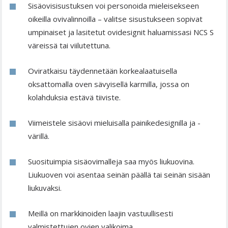
Sisäovisisustuksen voi personoida mieleisekseen
oikeilla ovivalinnoilla – valitse sisustukseen sopivat
umpinaiset ja lasitetut ovidesignit haluamissasi NCS S
väreissä tai viilutettuna.
Oviratkaisu täydennetään korkealaatuisella
oksattomalla oven sävyisellä karmilla, jossa on
kolahduksia estävä tiiviste.
Viimeistele sisäovi mieluisalla painikedesignilla ja -
värillä.
Suosituimpia sisäovimalleja saa myös liukuovina.
Liukuoven voi asentaa seinän päällä tai seinän sisään
liukuvaksi.
Meillä on markkinoiden laajin vastuullisesti
valmistettujen ovien valikoima.