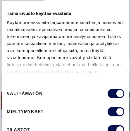
Ostaminen ja hinnat
Tämä sivusto käyttää evästeitä
Laatu
Käytämme evästeitä tarjoamamme sisällön ja mainosten
räätälöimiseen, sosiaalisen median ominaisuuksien
OVISANASTO
tukemiseen ja kävijämäärämme analysoimiseen. Lisäksi
jaamme sosiaalisen median, mainosalan ja analytiikka-
Takuu ja reklamointi
alan kumppaneillemme tietoja siitä, miten käytät
sivustoamme. Kumppanimme voivat yhdistää näitä
tietoja muihin tietoihin, joita olet antanut heille tai joita on
kerätty, kun olet käyttänyt heidän palvelujaan.
Suostumuksen
VÄLTTÄMÄTÖN
valinta
MIELTYMYKSET
TILASTOT