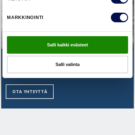
MARKKINOINTI
Salli kaikki evästeet
ETKÖ LÖYDÄ VASTAUSTA
Salli valinta
KYSYMYKSEESI?
OTA YHTEYTTÄ