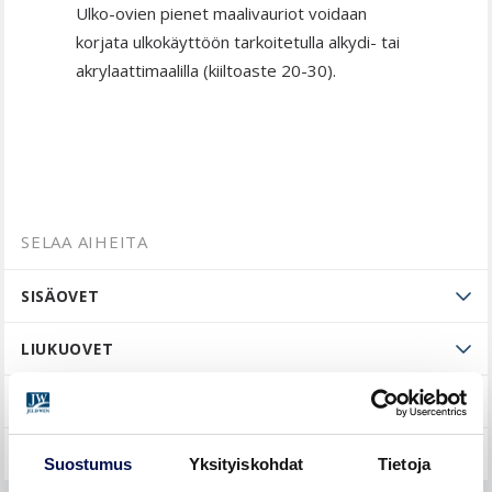
Ulko-ovien pienet maalivauriot voidaan
korjata ulkokäyttöön tarkoitetulla alkydi- tai
akrylaattimaalilla (kiiltoaste 20-30).
SELAA AIHEITA
SISÄOVET
LIUKUOVET
ULKO-OVET
YLEISTÄ
Suostumus
Yksityiskohdat
Tietoja