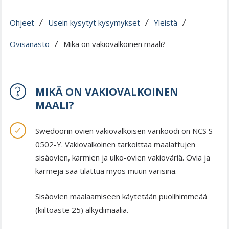
Ohjeet
Usein kysytyt kysymykset
Yleistä
 / 
 / 
 / 
Ovisanasto
Mikä on vakiovalkoinen maali?
 / 
MIKÄ ON VAKIOVALKOINEN
MAALI?
Swedoorin ovien vakiovalkoisen värikoodi on NCS S
0502-Y. Vakiovalkoinen tarkoittaa maalattujen
sisäovien, karmien ja ulko-ovien vakioväriä. Ovia ja
karmeja saa tilattua myös muun värisinä.
Sisäovien maalaamiseen käytetään puolihimmeää
(kiiltoaste 25) alkydimaalia.