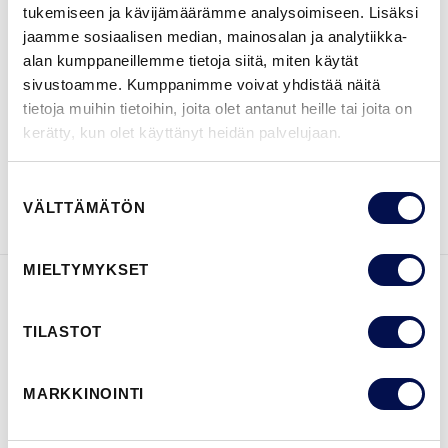
tukemiseen ja kävijämäärämme analysoimiseen. Lisäksi
jaamme sosiaalisen median, mainosalan ja analytiikka-
alan kumppaneillemme tietoja siitä, miten käytät
sivustoamme. Kumppanimme voivat yhdistää näitä
JÄLLEENMYYJÄT
tietoja muihin tietoihin, joita olet antanut heille tai joita on
kerätty, kun olet käyttänyt heidän palvelujaan.
TILAA ESITE
Ota meihin yhteyttä
Suostumuksen
VÄLTTÄMÄTÖN
valinta
MIELTYMYKSET
OMINAISUUDET
TILASTOT
MARKKINOINTI