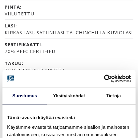
PINTA:
VIILUTETTU
LASI:
KIRKAS LASI, SATIINILASI TAI CHINCHILLA-KUVIOLASI
SERTIFIKAATTI:
70% PEFC CERTIFIED
TAKUU:
TUOTETAKUU 2 VUOTTA
Suostumus
Yksityiskohdat
Tietoja
VÄRIVAIHTOEHDOT (2)
OAK
WHITE OAK
Tämä sivusto käyttää evästeitä
Käytämme evästeitä tarjoamamme sisällön ja mainosten
KOOT
räätälöimiseen, sosiaalisen median ominaisuuksien