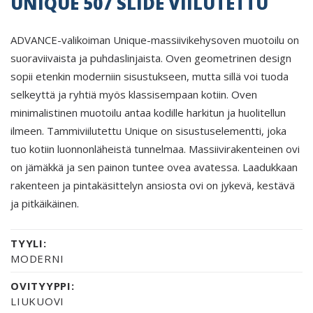
UNIQUE 507 SLIDE VIILUTETTU
ADVANCE-valikoiman Unique-massiivikehysoven muotoilu on
suoraviivaista ja puhdaslinjaista. Oven geometrinen design
sopii etenkin moderniin sisustukseen, mutta sillä voi tuoda
selkeyttä ja ryhtiä myös klassisempaan kotiin. Oven
minimalistinen muotoilu antaa kodille harkitun ja huolitellun
ilmeen. Tammiviilutettu Unique on sisustuselementti, joka
tuo kotiin luonnonläheistä tunnelmaa. Massiivirakenteinen ovi
on jämäkkä ja sen painon tuntee ovea avatessa. Laadukkaan
rakenteen ja pintakäsittelyn ansiosta ovi on jykevä, kestävä
ja pitkäikäinen.
TYYLI:
MODERNI
OVITYYPPI:
LIUKUOVI