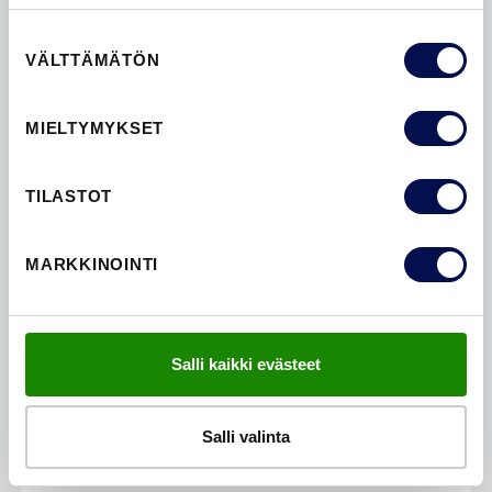
Suostumuksen
VÄLTTÄMÄTÖN
valinta
MIELTYMYKSET
TILASTOT
MARKKINOINTI
INSPIRAATIO
Inspiroidu
upeista ovimalleista. Tutustu laajaan
Salli kaikki evästeet
valikoimaamme ja löydä kotiisi täydellinen ovi. Lisää
uusia ideoita
blogeissamme
ja
galleriassamme
.
Salli valinta