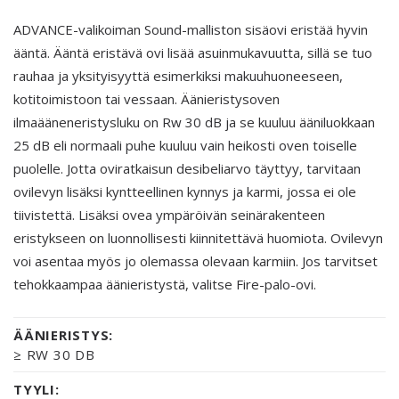
ADVANCE-valikoiman Sound-malliston sisäovi eristää hyvin
ääntä. Ääntä eristävä ovi lisää asuinmukavuutta, sillä se tuo
rauhaa ja yksityisyyttä esimerkiksi makuuhuoneeseen,
kotitoimistoon tai vessaan. Äänieristysoven
ilmaääneneristysluku on Rw 30 dB ja se kuuluu ääniluokkaan
25 dB eli normaali puhe kuuluu vain heikosti oven toiselle
puolelle. Jotta oviratkaisun desibeliarvo täyttyy, tarvitaan
ovilevyn lisäksi kyntteellinen kynnys ja karmi, jossa ei ole
tiivistettä. Lisäksi ovea ympäröivän seinärakenteen
eristykseen on luonnollisesti kiinnitettävä huomiota. Ovilevyn
voi asentaa myös jo olemassa olevaan karmiin. Jos tarvitset
tehokkaampaa äänieristystä, valitse Fire-palo-ovi.
ÄÄNIERISTYS:
≥ RW 30 DB
TYYLI: