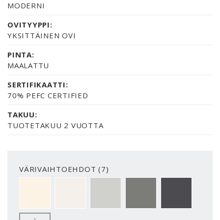
MODERNI
OVITYYPPI:
YKSITTÄINEN OVI
PINTA:
MAALATTU
SERTIFIKAATTI:
70% PEFC CERTIFIED
TAKUU:
TUOTETAKUU 2 VUOTTA
VÄRIVAIHTOEHDOT (7)
NCS S 0502-Y VAKIOVALKOINEN
NCS S 0500-N PUHTAANVALKOINEN
NCS S 1502-G50Y HELMENHARMA
NCS S 5500-N HARMAA
NCS S 7502-B